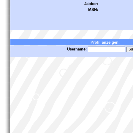
Jabber:
MSN:
Profil anzeigen:
Username: