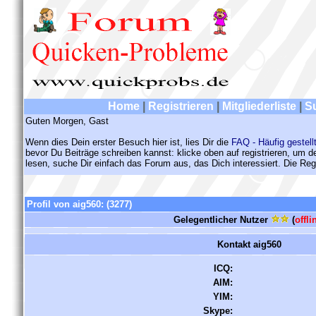
Home
|
Registrieren
|
Mitgliederliste
|
S
Guten Morgen, Gast
Wenn dies Dein erster Besuch hier ist, lies Dir die
FAQ - Häufig gestell
bevor Du Beiträge schreiben kannst: klicke oben auf registrieren, um 
lesen, suche Dir einfach das Forum aus, das Dich interessiert. Die Regi
Profil von aig560:
(3277)
Gelegentlicher Nutzer
(
offli
Kontakt aig560
ICQ:
AIM:
YIM:
Skype: