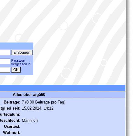
Passwort
vergessen ?
Alles über aig560
Beiträge:
7 (0.00 Beiträge pro Tag)
tglied seit:
15.02.2014, 14:12
urtsdatum:
Geschlecht:
Männlich
Usertext:
Wohnort: