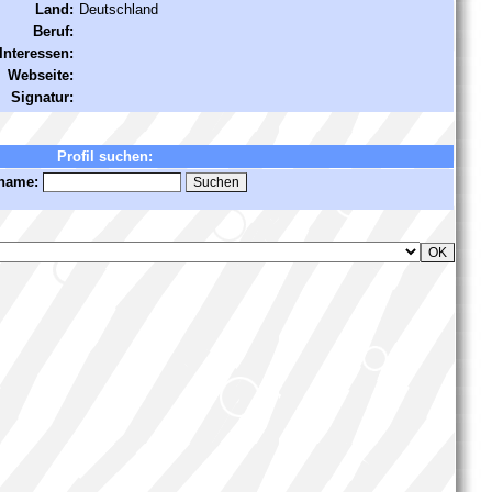
Land:
Deutschland
Beruf:
Interessen:
Webseite:
Signatur:
Profil suchen:
name: