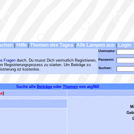
uchen
|
Hilfe
|
Themen des Tages
|
Alle Lampen aus
|
Login
Username:
Passwort:
te Fragen
durch. Du musst Dich vermutlich Registrieren,
den Registrierungsprozess zu starten. Um Beiträge zu
Suchen:
strierung ist kostenlos.
Suche alle
Beiträge
oder
Themen
von aig560
ne
)
Mi
Geb