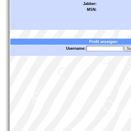
Jabber:
MSN:
Profil anzeigen:
Username: