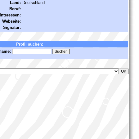
Land:
Deutschland
Beruf:
Interessen:
Webseite:
Signatur:
Profil suchen:
name: