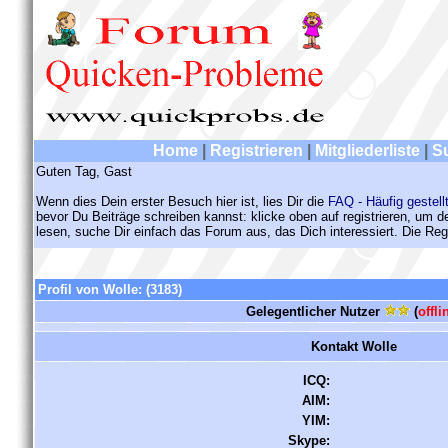
Home
|
Registrieren
|
Mitgliederliste
|
S
Guten Tag, Gast
Wenn dies Dein erster Besuch hier ist, lies Dir die
FAQ - Häufig gestell
bevor Du Beiträge schreiben kannst: klicke oben auf registrieren, um 
lesen, suche Dir einfach das Forum aus, das Dich interessiert. Die Regi
Profil von Wolle:
(3183)
Gelegentlicher Nutzer
(
offli
Kontakt Wolle
ICQ:
AIM:
YIM:
Skype: