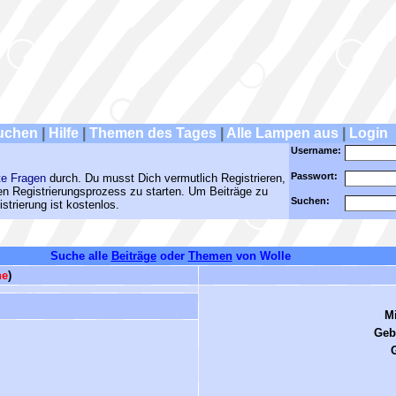
uchen
|
Hilfe
|
Themen des Tages
|
Alle Lampen aus
|
Login
Username:
Passwort:
te Fragen
durch. Du musst Dich vermutlich Registrieren,
den Registrierungsprozess zu starten. Um Beiträge zu
Suchen:
strierung ist kostenlos.
Suche alle
Beiträge
oder
Themen
von Wolle
ne
)
Mi
Geb