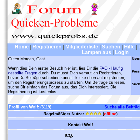
Home
|
Registrieren
|
Mitgliederliste
|
Suchen
|
Hilfe
|
Lampen aus
|
Login
Guten Morgen, Gast
User
Wenn dies Dein erster Besuch hier ist, lies Dir die
FAQ - Häufig
Pass
gestellte Fragen
durch. Du musst Dich vermutlich Registrieren,
bevor Du Beiträge schreiben kannst: klicke oben auf registrieren,
um den Registrierungsprozess zu starten. Um Beiträge zu lesen,
Such
suche Dir einfach das Forum aus, das Dich interessiert. Die
Registrierung ist kostenlos.
Profil von Wolf:
(3119)
Suche alle
Beiträg
Regelmäßiger Nutzer
(
offline
)
Kontakt Wolf
ICQ: