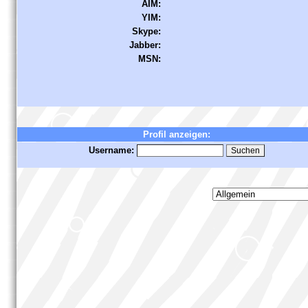
AIM:
YIM:
Skype:
Jabber:
MSN:
Profil anzeigen:
Username: