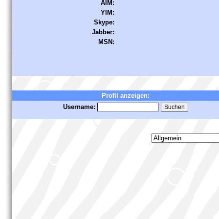
AIM:
YIM:
Skype:
Jabber:
MSN:
Profil anzeigen:
Username: