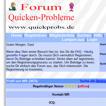
Home
|
Registrieren
|
Mitgliederliste
|
Suchen
|
Hilfe
|
Lampen aus
|
Login
Guten Morgen, Gast
User
Wenn dies Dein erster Besuch hier ist, lies Dir die
FAQ - Häufig
Pass
gestellte Fragen
durch. Du musst Dich vermutlich Registrieren,
bevor Du Beiträge schreiben kannst: klicke oben auf registrieren,
um den Registrierungsprozess zu starten. Um Beiträge zu lesen,
Such
suche Dir einfach das Forum aus, das Dich interessiert. Die
Registrierung ist kostenlos.
Profil von WR:
(3073)
Suche alle
Beiträ
Regelmäßiger Nutzer
(
offline
)
Kontakt WR
ICQ: