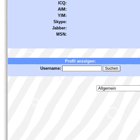
ICQ:
AIM:
YIM:
Skype:
Jabber:
MSN:
Profil anzeigen:
Username: