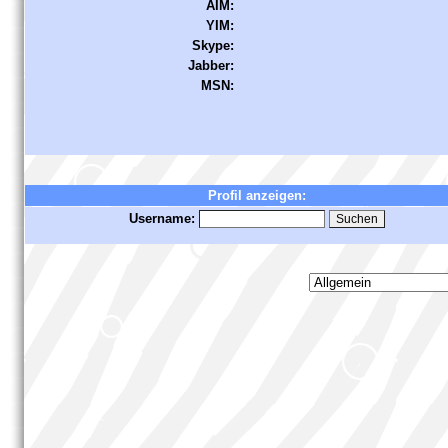
AIM:
YIM:
Skype:
Jabber:
MSN:
Profil anzeigen:
Username: