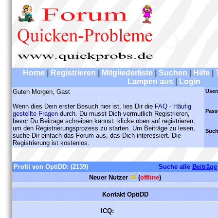
Home
|
Registrieren
|
Mitgliederliste
|
Suchen
|
Hilfe
|
Lampen aus
|
Login
Guten Morgen, Gast
User
Wenn dies Dein erster Besuch hier ist, lies Dir die
FAQ - Häufig
Pass
gestellte Fragen
durch. Du musst Dich vermutlich Registrieren,
bevor Du Beiträge schreiben kannst: klicke oben auf registrieren,
um den Registrierungsprozess zu starten. Um Beiträge zu lesen,
Such
suche Dir einfach das Forum aus, das Dich interessiert. Die
Registrierung ist kostenlos.
Profil von OptiDD:
(2139)
Suche alle
Beiträge
Neuer Nutzer
(
offline
)
Kontakt OptiDD
ICQ: