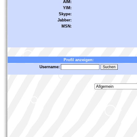
AIM:
YIM:
Skype:
Jabber:
MSN:
Profil anzeigen:
Username: