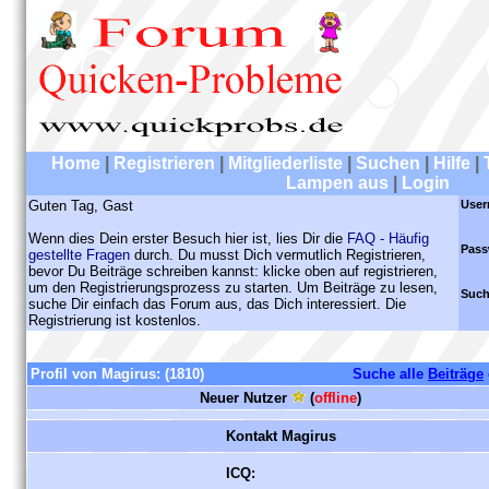
Home
|
Registrieren
|
Mitgliederliste
|
Suchen
|
Hilfe
|
Lampen aus
|
Login
Guten Tag, Gast
User
Wenn dies Dein erster Besuch hier ist, lies Dir die
FAQ - Häufig
Pass
gestellte Fragen
durch. Du musst Dich vermutlich Registrieren,
bevor Du Beiträge schreiben kannst: klicke oben auf registrieren,
um den Registrierungsprozess zu starten. Um Beiträge zu lesen,
Such
suche Dir einfach das Forum aus, das Dich interessiert. Die
Registrierung ist kostenlos.
Profil von Magirus:
(1810)
Suche alle
Beiträge
Neuer Nutzer
(
offline
)
Kontakt Magirus
ICQ: