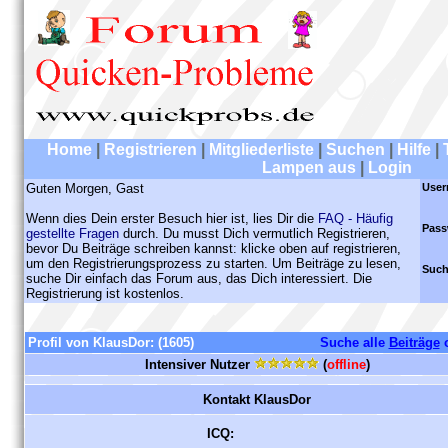
Home
|
Registrieren
|
Mitgliederliste
|
Suchen
|
Hilfe
|
Lampen aus
|
Login
Guten Morgen, Gast
User
Wenn dies Dein erster Besuch hier ist, lies Dir die
FAQ - Häufig
Pass
gestellte Fragen
durch. Du musst Dich vermutlich Registrieren,
bevor Du Beiträge schreiben kannst: klicke oben auf registrieren,
um den Registrierungsprozess zu starten. Um Beiträge zu lesen,
Such
suche Dir einfach das Forum aus, das Dich interessiert. Die
Registrierung ist kostenlos.
Profil von KlausDor:
(1605)
Suche alle
Beiträge
Intensiver Nutzer
(
offline
)
Kontakt KlausDor
ICQ: