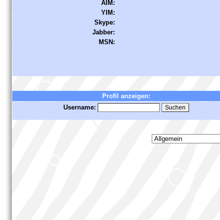
AIM:
YIM:
Skype:
Jabber:
MSN:
Profil anzeigen:
Username: