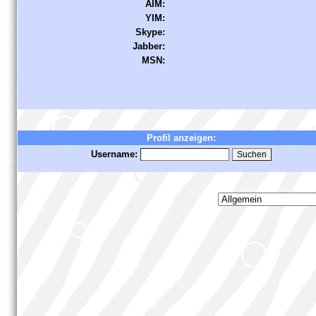
AIM:
YIM:
Skype:
Jabber:
MSN:
Profil anzeigen:
Username: