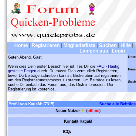
Home
|
Registrieren
|
Mitgliederliste
|
Suchen
|
Hilfe
|
Lampen aus
|
Login
Guten Abend, Gast
User
Wenn dies Dein erster Besuch hier ist, lies Dir die
FAQ - Häufig
Pass
gestellte Fragen
durch. Du musst Dich vermutlich Registrieren,
bevor Du Beiträge schreiben kannst: klicke oben auf registrieren,
um den Registrierungsprozess zu starten. Um Beiträge zu lesen,
Such
suche Dir einfach das Forum aus, das Dich interessiert. Die
Registrierung ist kostenlos.
Profil von KatjaM:
(7315)
Suche alle
Beiträge
Neuer Nutzer
(
offline
)
Kontakt KatjaM
ICQ: