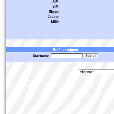
AIM:
YIM:
Skype:
Jabber:
MSN:
Profil anzeigen:
Username: