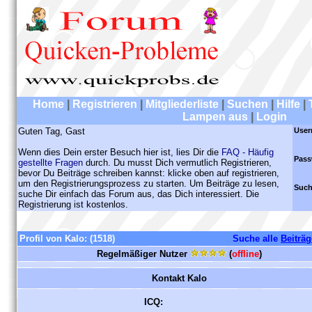
Home
|
Registrieren
|
Mitgliederliste
|
Suchen
|
Hilfe
|
Lampen aus
|
Login
Guten Tag, Gast
User
Wenn dies Dein erster Besuch hier ist, lies Dir die
FAQ - Häufig
Pass
gestellte Fragen
durch. Du musst Dich vermutlich Registrieren,
bevor Du Beiträge schreiben kannst: klicke oben auf registrieren,
um den Registrierungsprozess zu starten. Um Beiträge zu lesen,
Such
suche Dir einfach das Forum aus, das Dich interessiert. Die
Registrierung ist kostenlos.
Profil von Kalo:
(1518)
Suche alle
Beiträg
Regelmäßiger Nutzer
(
offline
)
Kontakt Kalo
ICQ: