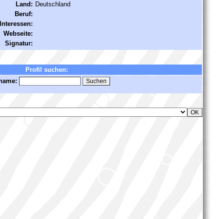
Land:
Deutschland
Beruf:
Interessen:
Webseite:
Signatur:
Profil suchen:
name: