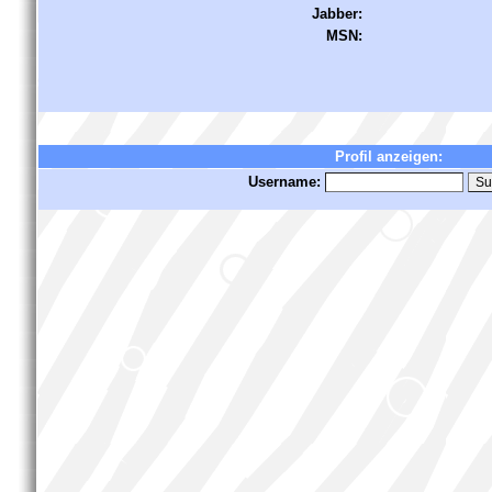
Jabber:
MSN:
Profil anzeigen:
Username: