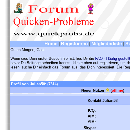
Home
|
Registrieren
|
Mitgliederliste
|
S
Guten Morgen, Gast
Wenn dies Dein erster Besuch hier ist, lies Dir die
FAQ - Häufig gestell
bevor Du Beiträge schreiben kannst: klicke oben auf registrieren, um 
lesen, suche Dir einfach das Forum aus, das Dich interessiert. Die Regi
Profil von Julian58:
(7314)
Neuer Nutzer
(
offline
)
Kontakt Julian58
ICQ:
AIM:
YIM:
Skype: