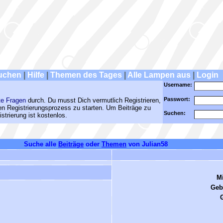
uchen
|
Hilfe
|
Themen des Tages
|
Alle Lampen aus
|
Login
Username:
Passwort:
te Fragen
durch. Du musst Dich vermutlich Registrieren,
den Registrierungsprozess zu starten. Um Beiträge zu
Suchen:
strierung ist kostenlos.
Suche alle
Beiträge
oder
Themen
von Julian58
Mi
Geb