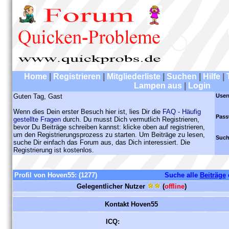
Home
|
Registrieren
|
Mitgliederliste
|
Suchen
|
Hilfe
|
Lampen aus
|
Login
Guten Tag, Gast
User
Wenn dies Dein erster Besuch hier ist, lies Dir die
FAQ - Häufig
Pass
gestellte Fragen
durch. Du musst Dich vermutlich Registrieren,
bevor Du Beiträge schreiben kannst: klicke oben auf registrieren,
um den Registrierungsprozess zu starten. Um Beiträge zu lesen,
Such
suche Dir einfach das Forum aus, das Dich interessiert. Die
Registrierung ist kostenlos.
Profil von Hoven55:
(1277)
Suche alle
Beiträge
Gelegentlicher Nutzer
(
offline
)
Kontakt Hoven55
ICQ: