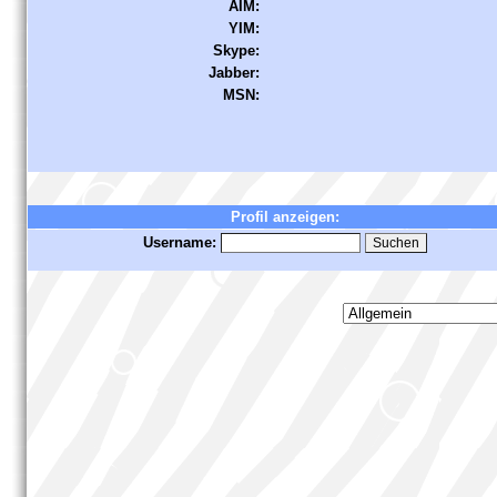
AIM:
YIM:
Skype:
Jabber:
MSN:
Profil anzeigen:
Username: