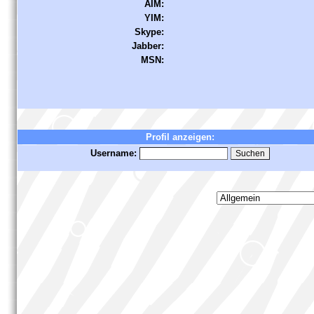
AIM:
YIM:
Skype:
Jabber:
MSN:
Profil anzeigen:
Username: