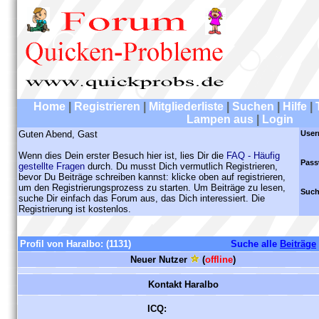
Home
|
Registrieren
|
Mitgliederliste
|
Suchen
|
Hilfe
|
Lampen aus
|
Login
Guten Abend, Gast
User
Wenn dies Dein erster Besuch hier ist, lies Dir die
FAQ - Häufig
Pass
gestellte Fragen
durch. Du musst Dich vermutlich Registrieren,
bevor Du Beiträge schreiben kannst: klicke oben auf registrieren,
um den Registrierungsprozess zu starten. Um Beiträge zu lesen,
Such
suche Dir einfach das Forum aus, das Dich interessiert. Die
Registrierung ist kostenlos.
Profil von Haralbo:
(1131)
Suche alle
Beiträge
Neuer Nutzer
(
offline
)
Kontakt Haralbo
ICQ: