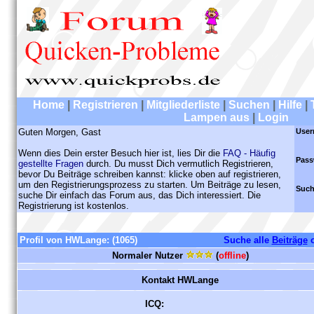
Home
|
Registrieren
|
Mitgliederliste
|
Suchen
|
Hilfe
|
Lampen aus
|
Login
Guten Morgen, Gast
User
Wenn dies Dein erster Besuch hier ist, lies Dir die
FAQ - Häufig
Pass
gestellte Fragen
durch. Du musst Dich vermutlich Registrieren,
bevor Du Beiträge schreiben kannst: klicke oben auf registrieren,
um den Registrierungsprozess zu starten. Um Beiträge zu lesen,
Such
suche Dir einfach das Forum aus, das Dich interessiert. Die
Registrierung ist kostenlos.
Profil von HWLange:
(1065)
Suche alle
Beiträge
o
Normaler Nutzer
(
offline
)
Kontakt HWLange
ICQ: