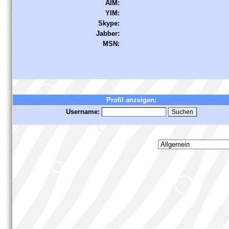
AIM:
YIM:
Skype:
Jabber:
MSN:
Profil anzeigen:
Username: