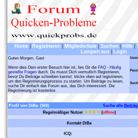
Home
|
Registrieren
|
Mitgliederliste
|
Suchen
|
Hilfe
|
Lampen aus
|
Login
Guten Morgen, Gast
User
Wenn dies Dein erster Besuch hier ist, lies Dir die
FAQ - Häufig
Pass
gestellte Fragen
durch. Du musst Dich vermutlich Registrieren,
bevor Du Beiträge schreiben kannst: klicke oben auf registrieren,
um den Registrierungsprozess zu starten. Um Beiträge zu lesen,
Such
suche Dir einfach das Forum aus, das Dich interessiert. Die
Registrierung ist kostenlos.
Profil von DiBa:
(560)
Suche alle
Beiträg
Regelmäßiger Nutzer
(
offline
)
Kontakt DiBa
ICQ: