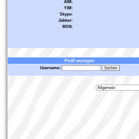
AIM:
YIM:
Skype:
Jabber:
MSN:
Profil anzeigen:
Username: