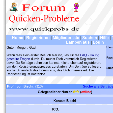
Home
|
Registrieren
|
Mitgliederliste
|
Suchen
|
Hilfe
|
Lampen aus
|
Login
Guten Morgen, Gast
User
Wenn dies Dein erster Besuch hier ist, lies Dir die
FAQ - Häufig
Pass
gestellte Fragen
durch. Du musst Dich vermutlich Registrieren,
bevor Du Beiträge schreiben kannst: klicke oben auf registrieren,
um den Registrierungsprozess zu starten. Um Beiträge zu lesen,
Such
suche Dir einfach das Forum aus, das Dich interessiert. Die
Registrierung ist kostenlos.
Profil von Bischi:
(313)
Suche alle
Beiträg
Gelegentlicher Nutzer
(
offline
)
Kontakt Bischi
ICQ: