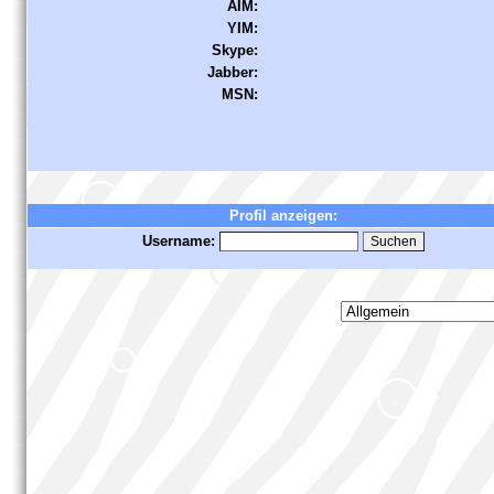
AIM:
YIM:
Skype:
Jabber:
MSN:
Profil anzeigen:
Username: