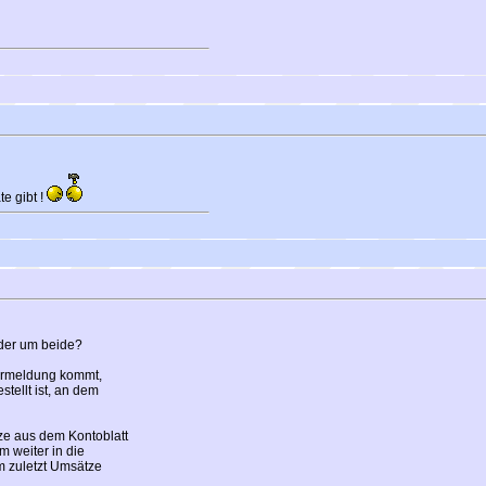
e gibt !
der um beide?
lermeldung kommt,
tellt ist, an dem
ze aus dem Kontoblatt
 weiter in die
m zuletzt Umsätze