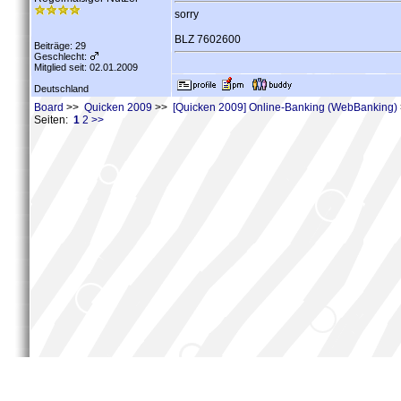
sorry
BLZ 7602600
Beiträge: 29
Geschlecht:
Mitglied seit: 02.01.2009
Deutschland
Board
>>
Quicken 2009
>>
[Quicken 2009] Online-Banking (WebBanking)
Seiten:
1
2
>>