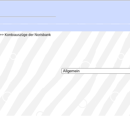
>> Kontoauszüge der Norisbank
Stefanos Bulletin Board
, v1.3.8