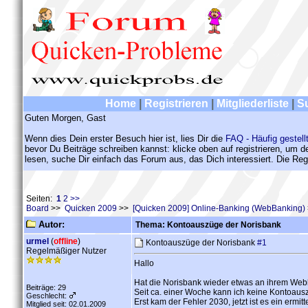
Home
|
Registrieren
|
Mitgliederliste
|
S
Guten Morgen, Gast
Wenn dies Dein erster Besuch hier ist, lies Dir die
FAQ - Häufig gestell
bevor Du Beiträge schreiben kannst: klicke oben auf registrieren, um 
lesen, suche Dir einfach das Forum aus, das Dich interessiert. Die Regi
Seiten:
1
2
>>
Board
>>
Quicken 2009
>>
[Quicken 2009] Online-Banking (WebBanking)
Autor:
Thema: Kontoauszüge der Norisbank
urmel
(
offline
)
Kontoauszüge der Norisbank
#1
Regelmäßiger Nutzer
Hallo
Hat die Norisbank wieder etwas an ihrem Webb
Beiträge: 29
Seit ca. einer Woche kann ich keine Kontoau
Geschlecht:
Erst kam der Fehler 2030, jetzt ist es ein ermitt
Mitglied seit: 02.01.2009