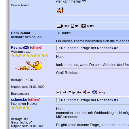
wer kann helfen ??
Deutschland
Dank-o-mat
x Danke
bedankt sich bei dir
Für dieses Thema bedankten sich die folgend
Reynard25
(
offline
)
Re: Kontoauszüge der Norisbank
#2
Administrator
Hallo,
funktioniert es, wenn Du beim Abholen der Um
Gruß Reinhard
Beiträge: 14946
Mitglied seit: 01.01.2000
Brandenburg
schnecke
(
offline
)
Re: Kontoauszüge der Norisbank
#3
Intensiver Nutzer
Hallo,
momentan auch bei mir Webbanking nicht mögli
MfG schnecke
Beiträge: 89
Geschlecht:
Es gibt keine dumme Frage, sondern nur eine
Mitglied seit: 01.04.2009