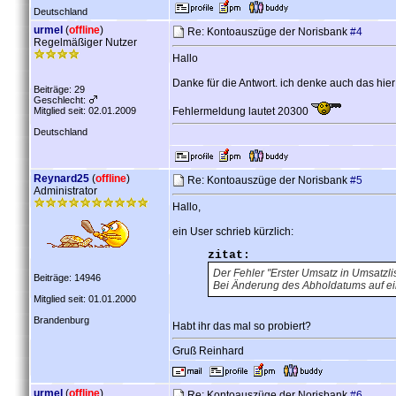
Deutschland
urmel
(
offline
)
Re: Kontoauszüge der Norisbank
#4
Regelmäßiger Nutzer
Hallo
Danke für die Antwort. ich denke auch das hier
Beiträge: 29
Geschlecht:
Mitglied seit: 02.01.2009
Fehlermeldung lautet 20300
Deutschland
Reynard25
(
offline
)
Re: Kontoauszüge der Norisbank
#5
Administrator
Hallo,
ein User schrieb kürzlich:
zitat:
Der Fehler "Erster Umsatz in Umsatzli
Beiträge: 14946
Bei Änderung des Abholdatums auf ei
Mitglied seit: 01.01.2000
Brandenburg
Habt ihr das mal so probiert?
Gruß Reinhard
urmel
(
offline
)
Re: Kontoauszüge der Norisbank
#6