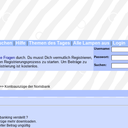
uchen
|
Hilfe
|
Themen des Tages
|
Alle Lampen aus
|
Login
Username:
Passwort:
te Fragen
durch. Du musst Dich vermutlich Registrieren,
den Registrierungsprozess zu starten. Um Beiträge zu
Suchen:
strierung ist kostenlos.
>> Kontoauszüge der Norisbank
anking verstellt ?
szüge mehr downloaden.
elter Betrag ungültig