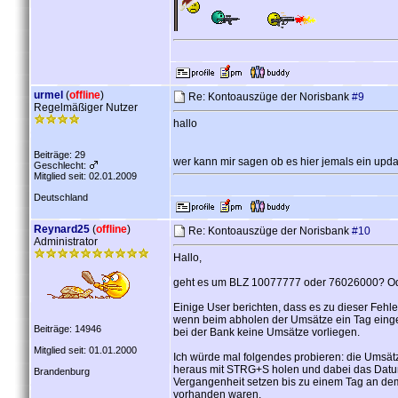
urmel
(
offline
)
Re: Kontoauszüge der Norisbank
#9
Regelmäßiger Nutzer
hallo
Beiträge: 29
wer kann mir sagen ob es hier jemals ein updat
Geschlecht:
Mitglied seit: 02.01.2009
Deutschland
Reynard25
(
offline
)
Re: Kontoauszüge der Norisbank
#10
Administrator
Hallo,
geht es um BLZ 10077777 oder 76026000? O
Einige User berichten, dass es zu dieser Feh
wenn beim abholen der Umsätze ein Tag einges
Beiträge: 14946
bei der Bank keine Umsätze vorliegen.
Mitglied seit: 01.01.2000
Ich würde mal folgendes probieren: die Umsät
heraus mit STRG+S holen und dabei das Datum
Brandenburg
Vergangenheit setzen bis zu einem Tag an de
vorhanden waren.