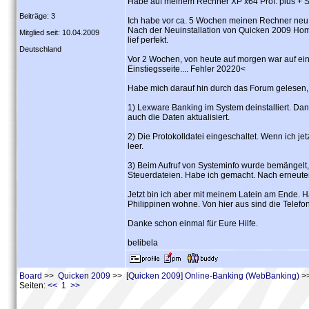
Habe auf meinem Rechner XP x64 Prof. plus + 
Beiträge: 3
Ich habe vor ca. 5 Wochen meinen Rechner neu
Nach der Neuinstallation von Quicken 2009 Home
Mitglied seit: 10.04.2009
lief perfekt.
Deutschland
Vor 2 Wochen, von heute auf morgen war auf ein
Einstiegsseite.... Fehler 20220<
Habe mich darauf hin durch das Forum gelesen,
1) Lexware Banking im System deinstalliert. Dan
auch die Daten aktualisiert.
2) Die Protokolldatei eingeschaltet. Wenn ich jet
leer.
3) Beim Aufruf von Systeminfo wurde bemängelt, 
Steuerdateien. Habe ich gemacht. Nach erneutem
Jetzt bin ich aber mit meinem Latein am Ende. 
Philippinen wohne. Von hier aus sind die Telef
Danke schon einmal für Eure Hilfe.
belibela
Board
>>
Quicken 2009
>>
[Quicken 2009] Online-Banking (WebBanking)
>>
Seiten:
<< 1 >>