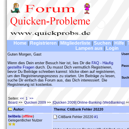
Home
|
Registrieren
|
Mitgliederliste
|
Suchen
|
Hilfe
|
Lampen aus
|
Login
Guten Morgen, Gast
User
Wenn dies Dein erster Besuch hier ist, lies Dir die
FAQ - Häufig
Pass
gestellte Fragen
durch. Du musst Dich vermutlich Registrieren,
bevor Du Beiträge schreiben kannst: klicke oben auf registrieren,
um den Registrierungsprozess zu starten. Um Beiträge zu lesen,
Such
suche Dir einfach das Forum aus, das Dich interessiert. Die
Registrierung ist kostenlos.
Seiten:
<< 1 >>
Board
>>
Quicken 2009
>>
[Quicken 2009] Online-Banking (WebBanking)
>>
Autor:
Thema: CitiBank Fehler 20220
belibela
(
offline
)
CitiBank Fehler 20220
#1
Gelegentlicher Nutzer