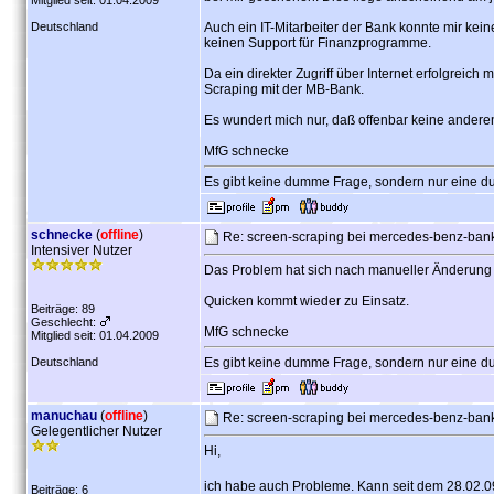
Mitglied seit: 01.04.2009
Deutschland
Auch ein IT-Mitarbeiter der Bank konnte mir kei
keinen Support für Finanzprogramme.
Da ein direkter Zugriff über Internet erfolgreic
Scraping mit der MB-Bank.
Es wundert mich nur, daß offenbar keine andere
MfG schnecke
Es gibt keine dumme Frage, sondern nur eine d
schnecke
(
offline
)
Re: screen-scraping bei mercedes-benz-ban
Intensiver Nutzer
Das Problem hat sich nach manueller Änderung d
Quicken kommt wieder zu Einsatz.
Beiträge: 89
Geschlecht:
MfG schnecke
Mitglied seit: 01.04.2009
Deutschland
Es gibt keine dumme Frage, sondern nur eine d
manuchau
(
offline
)
Re: screen-scraping bei mercedes-benz-ban
Gelegentlicher Nutzer
Hi,
ich habe auch Probleme. Kann seit dem 28.02.09
Beiträge: 6