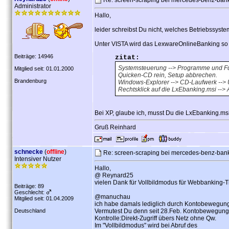
Re: screen-scraping bei mercedes-benz-ban
Administrator
Hallo,
leider schreibst Du nicht, welches Betriebssyste
Unter VISTA wird das LexwareOnlineBanking so ne
Beiträge: 14946
zitat:
Systemsteuerung --> Programme und Fun
Mitglied seit: 01.01.2000
Quicken-CD rein, Setup abbrechen.
Brandenburg
Windows-Explorer --> CD-Laufwerk --> 
Rechtsklick auf die LxEbanking.msi --> 
Bei XP, glaube ich, musst Du die LxEbanking.msi 
Gruß Reinhard
schnecke
(
offline
)
Re: screen-scraping bei mercedes-benz-ban
Intensiver Nutzer
Hallo,
@ Reynard25
vielen Dank für Vollbildmodus für Webbanking-T
Beiträge: 89
Geschlecht:
@manuchau
Mitglied seit: 01.04.2009
ich habe damals lediglich durch Kontobewegung 
Deutschland
Vermutest Du denn seit 28.Feb. Kontobewegung
Kontrolle:Direkt-Zugriff übers Netz ohne Qw.
Im "Vollbildmodus" wird bei Abruf des