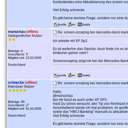
Kontostandes eine Aktualisierung des screen-sc
Viel Erfolg schnecke
Es gibt keine dumme Frage, sondern nur eine d
manuchau
(
offline
)
Re: screen-scraping bei mercedes-benz-ban
Gelegentlicher Nutzer
Ich arbeite mit XP Sp3.
Es ist weiterhin das Gleiche. Auch finde ich es 
Beiträge: 6
einfacher gehen oder?
Geschlecht:
Mitglied seit: 23.03.2009
Screenscraping zeigt mir bei der Mercedes-Ban
Deutschland
schnecke
(
offline
)
Re: screen-scraping bei mercedes-benz-ban
Intensiver Nutzer
Hallo,
@manuchau
bei mir funzt es auch unter XP SP3 .
Beiträge: 89
Hast Du schon versucht, den Tip von Reinhard m
Geschlecht:
Anschließend würde ich mal probieren, im geöff
Mitglied seit: 01.04.2009
sowie das "HBCI-Banking" manuell zu aktualisie
Deutschland
Viel Erfolg schnecke
Es gibt keine dumme Frage, sondern nur eine d