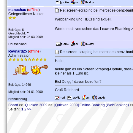
manuchau
(
offline
)
Re: screen-scraping bei mercedes-benz-ban
Gelegentlicher Nutzer
Webbanking und HBCI sind aktuell.
Werde noch versuchen das Lexware Ebanking zu
Beiträge: 6
Geschlecht:
Mitglied seit: 23.03.2009
Deutschland
Reynard25
(
offline
)
Re: screen-scraping bei mercedes-benz-ban
Administrator
Hallo,
heute gab es ein ScreenScraping-Update, dass 
kleiner als 1 Euro ist.
Bist Du ggf. davon betroffen?
Beiträge: 14946
Gruß Reinhard
Mitglied seit: 01.01.2000
Brandenburg
Board
>>
Quicken 2009
>>
[Quicken 2009] Online-Banking (WebBanking)
>>
Seiten:
1
2
>>