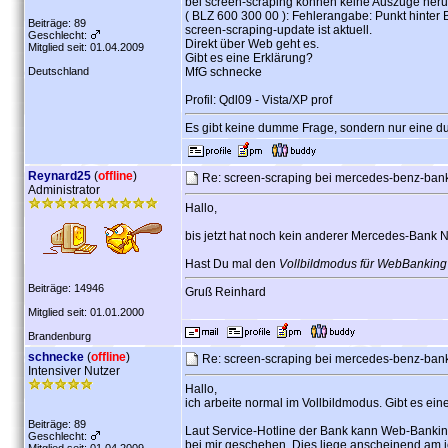
bei screen-scraping können keine Auszüge her
( BLZ 600 300 00 ): Fehlerangabe: Punkt hinter 
Beiträge: 89
screen-scraping-update ist aktuell.
Geschlecht:
Direkt über Web geht es.
Mitglied seit: 01.04.2009
Gibt es eine Erklärung?
Deutschland
MfG schnecke
Profil: Qdl09 - Vista/XP prof
Es gibt keine dumme Frage, sondern nur eine d
Reynard25
(
offline
)
Re: screen-scraping bei mercedes-benz-ban
Administrator
Hallo,
bis jetzt hat noch kein anderer Mercedes-Bank N
Hast Du mal den
Vollbildmodus für WebBanking
Beiträge: 14946
Gruß Reinhard
Mitglied seit: 01.01.2000
Brandenburg
schnecke
(
offline
)
Re: screen-scraping bei mercedes-benz-ban
Intensiver Nutzer
Hallo,
ich arbeite normal im Vollbildmodus. Gibt es ei
Beiträge: 89
Laut Service-Hotline der Bank kann Web-Banking
Geschlecht:
bei mir geschehen. Dies liege anscheinend am 