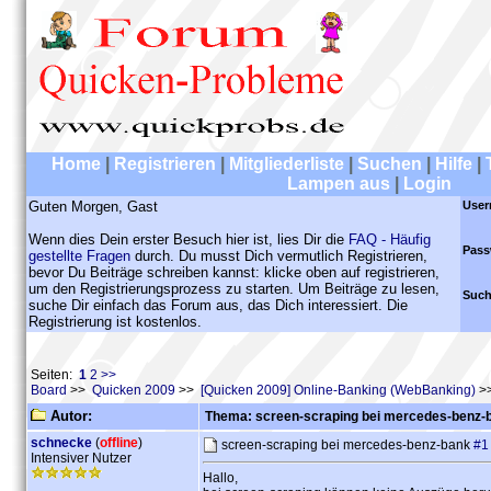
Home
|
Registrieren
|
Mitgliederliste
|
Suchen
|
Hilfe
|
Lampen aus
|
Login
Guten Morgen, Gast
User
Wenn dies Dein erster Besuch hier ist, lies Dir die
FAQ - Häufig
Pass
gestellte Fragen
durch. Du musst Dich vermutlich Registrieren,
bevor Du Beiträge schreiben kannst: klicke oben auf registrieren,
um den Registrierungsprozess zu starten. Um Beiträge zu lesen,
Such
suche Dir einfach das Forum aus, das Dich interessiert. Die
Registrierung ist kostenlos.
Seiten:
1
2
>>
Board
>>
Quicken 2009
>>
[Quicken 2009] Online-Banking (WebBanking)
>>
Autor:
Thema: screen-scraping bei mercedes-benz-
schnecke
(
offline
)
screen-scraping bei mercedes-benz-bank
#1
Intensiver Nutzer
Hallo,