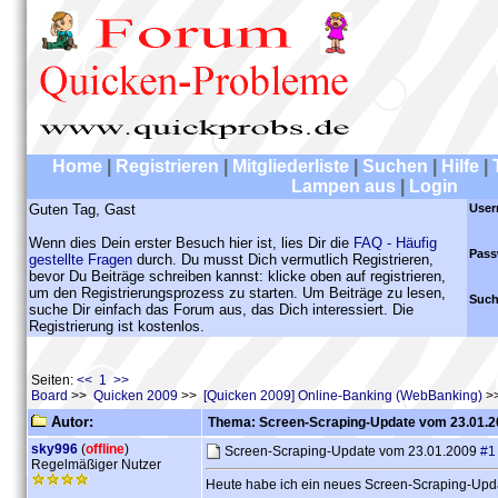
Home
|
Registrieren
|
Mitgliederliste
|
Suchen
|
Hilfe
|
Lampen aus
|
Login
Guten Tag, Gast
User
Wenn dies Dein erster Besuch hier ist, lies Dir die
FAQ - Häufig
Pass
gestellte Fragen
durch. Du musst Dich vermutlich Registrieren,
bevor Du Beiträge schreiben kannst: klicke oben auf registrieren,
um den Registrierungsprozess zu starten. Um Beiträge zu lesen,
Such
suche Dir einfach das Forum aus, das Dich interessiert. Die
Registrierung ist kostenlos.
Seiten:
<< 1 >>
Board
>>
Quicken 2009
>>
[Quicken 2009] Online-Banking (WebBanking)
>>
Autor:
Thema: Screen-Scraping-Update vom 23.01.2
sky996
(
offline
)
Screen-Scraping-Update vom 23.01.2009
#1
Regelmäßiger Nutzer
Heute habe ich ein neues Screen-Scraping-Update