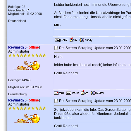
Leider funkioniert noch immer die Überweisung 
Beiträge: 22
Geschlecht:
Außerdem funktioniert die Umsatzabfrage im Pu
Mitglied seit: 11.02.2008
nicht. Fehlermeldung: Umsatztabelle nicht gefu
Deutschland
MfG
Reynard25
(
offline
)
Re: Screen-Scraping-Update vom 23.01.200
Administrator
Hallo,
leider habe ich diesmal (noch) keine Info bek
Gruß Reinhard
Beiträge: 14946
Mitglied seit: 01.01.2000
Brandenburg
Reynard25
(
offline
)
Re: Screen-Scraping-Update vom 23.01.200
Administrator
So, jetzt eben kam die Info. Das ScreenScrapin
Das müßte also wieder funktionieren. Jedenfalls
funktioniert.
Gruß Reinhard