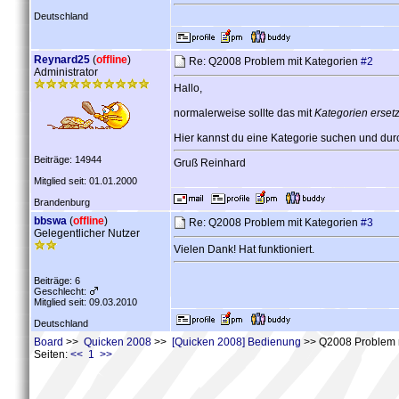
Deutschland
Reynard25
(
offline
)
Re: Q2008 Problem mit Kategorien
#2
Administrator
Hallo,
normalerweise sollte das mit
Kategorien erset
Hier kannst du eine Kategorie suchen und dur
Beiträge: 14944
Gruß Reinhard
Mitglied seit: 01.01.2000
Brandenburg
bbswa
(
offline
)
Re: Q2008 Problem mit Kategorien
#3
Gelegentlicher Nutzer
Vielen Dank! Hat funktioniert.
Beiträge: 6
Geschlecht:
Mitglied seit: 09.03.2010
Deutschland
Board
>>
Quicken 2008
>>
[Quicken 2008] Bedienung
>> Q2008 Problem m
Seiten:
<< 1 >>