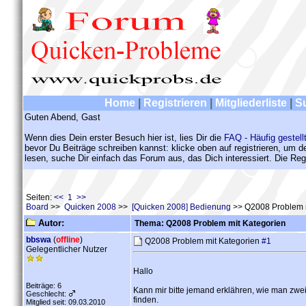
Home
|
Registrieren
|
Mitgliederliste
|
S
Guten Abend, Gast
Wenn dies Dein erster Besuch hier ist, lies Dir die
FAQ - Häufig gestell
bevor Du Beiträge schreiben kannst: klicke oben auf registrieren, um 
lesen, suche Dir einfach das Forum aus, das Dich interessiert. Die Regi
Seiten:
<< 1 >>
Board
>>
Quicken 2008
>>
[Quicken 2008] Bedienung
>> Q2008 Problem m
Autor:
Thema: Q2008 Problem mit Kategorien
bbswa
(
offline
)
Q2008 Problem mit Kategorien
#1
Gelegentlicher Nutzer
Hallo
Beiträge: 6
Kann mir bitte jemand erklähren, wie man zwe
Geschlecht:
finden.
Mitglied seit: 09.03.2010