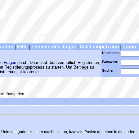
uchen
|
Hilfe
|
Themen des Tages
|
Alle Lampen aus
|
Login
Username:
Passwort:
te Fragen
durch. Du musst Dich vermutlich Registrieren,
den Registrierungsprozess zu starten. Um Beiträge zu
Suchen:
strierung ist kostenlos.
it Kategorien
i Unterkategorien zu einer machen kann, bzw. alle Posten der einen in die ander