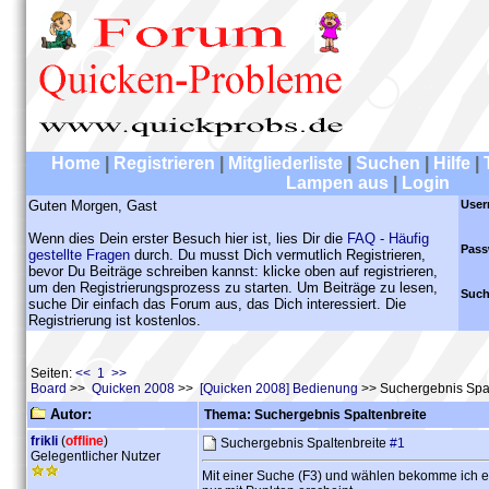
Home
|
Registrieren
|
Mitgliederliste
|
Suchen
|
Hilfe
|
Lampen aus
|
Login
Guten Morgen, Gast
User
Wenn dies Dein erster Besuch hier ist, lies Dir die
FAQ - Häufig
Pass
gestellte Fragen
durch. Du musst Dich vermutlich Registrieren,
bevor Du Beiträge schreiben kannst: klicke oben auf registrieren,
um den Registrierungsprozess zu starten. Um Beiträge zu lesen,
Such
suche Dir einfach das Forum aus, das Dich interessiert. Die
Registrierung ist kostenlos.
Seiten:
<< 1 >>
Board
>>
Quicken 2008
>>
[Quicken 2008] Bedienung
>> Suchergebnis Spal
Autor:
Thema: Suchergebnis Spaltenbreite
frikli
(
offline
)
Suchergebnis Spaltenbreite
#1
Gelegentlicher Nutzer
Mit einer Suche (F3) und wählen bekomme ich er