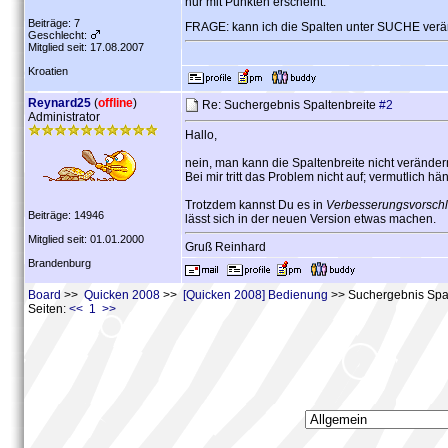
nur mit Punkten erscheint.
Beiträge: 7
FRAGE: kann ich die Spalten unter SUCHE verän
Geschlecht:
Mitglied seit: 17.08.2007
Kroatien
Reynard25
(
offline
)
Re: Suchergebnis Spaltenbreite
#2
Administrator
Hallo,
nein, man kann die Spaltenbreite nicht veränder
Bei mir tritt das Problem nicht auf; vermutlich 
Trotzdem kannst Du es in
Verbesserungsvorschl
Beiträge: 14946
lässt sich in der neuen Version etwas machen.
Mitglied seit: 01.01.2000
Gruß Reinhard
Brandenburg
Board
>>
Quicken 2008
>>
[Quicken 2008] Bedienung
>> Suchergebnis Spal
Seiten:
<< 1 >>