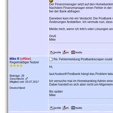
Der Finanzmanager setzt auf den Homebanking A
Nachdem Finanzmanager einen Fehler in der S
bei der Bank abfragen.
Daneben kam mir ein Verdacht: Die Postbank ve
Änderungen feststellen. Ich vermute nun, das
Melde mich, wenn ich Info's oder Lösungen anb
Gruß
Mike
Mike R
(
offline
)
Re: Fehlermeldung Postbankscraper could
Regelmäßiger Nutzer
Hi,
laut Auskunft Postbank hängt das Problem tat
Beiträge: 28
Geschlecht:
Ich versuche mal im Homebanking Admin einen 
Mitglied seit: 03.07.2017
Dabei handelt es sich aber nicht um Allgemein
Deutschland
Bis später
Mike