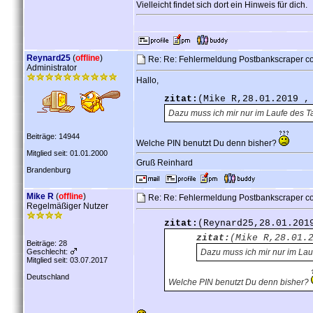
Vielleicht findet sich dort ein Hinweis für dich.
Reynard25
(
offline
)
Re: Re: Fehlermeldung Postbankscraper co
Administrator
Hallo,
zitat:
(Mike R,28.01.2019 ,
Dazu muss ich mir nur im Laufe des 
Beiträge: 14944
Welche PIN benutzt Du denn bisher?
Mitglied seit: 01.01.2000
Gruß Reinhard
Brandenburg
Mike R
(
offline
)
Re: Re: Fehlermeldung Postbankscraper co
Regelmäßiger Nutzer
zitat:
(Reynard25,28.01.201
zitat:
(Mike R,28.01.
Beiträge: 28
Geschlecht:
Dazu muss ich mir nur im La
Mitglied seit: 03.07.2017
Deutschland
Welche PIN benutzt Du denn bisher?