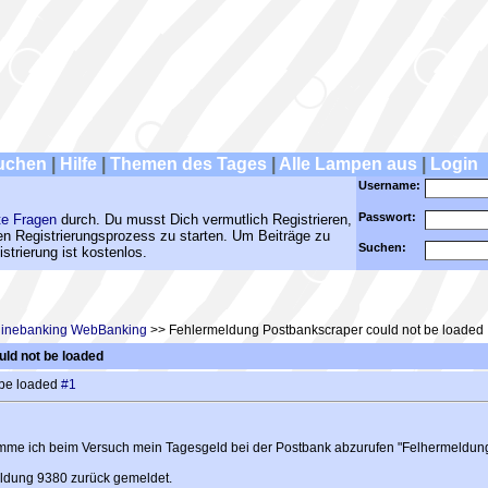
uchen
|
Hilfe
|
Themen des Tages
|
Alle Lampen aus
|
Login
Username:
Passwort:
te Fragen
durch. Du musst Dich vermutlich Registrieren,
den Registrierungsprozess zu starten. Um Beiträge zu
Suchen:
strierung ist kostenlos.
nlinebanking WebBanking
>> Fehlermeldung Postbankscraper could not be loaded
ld not be loaded
 be loaded
#1
mme ich beim Versuch mein Tagesgeld bei der Postbank abzurufen "Felhermeldun
eldung 9380 zurück gemeldet.