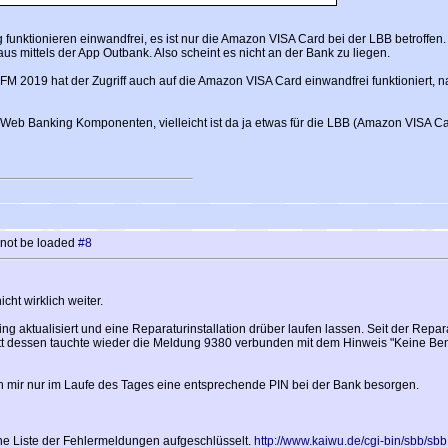
funktionieren einwandfrei, es ist nur die Amazon VISA Card bei der LBB betroffe
 mittels der App Outbank. Also scheint es nicht an der Bank zu liegen.
M 2019 hat der Zugriff auch auf die Amazon VISA Card einwandfrei funktioniert, 
r Web Banking Komponenten, vielleicht ist da ja etwas für die LBB (Amazon VISA Ca
 not be loaded
#8
cht wirklich weiter.
g aktualisiert und eine Reparaturinstallation drüber laufen lassen. Seit der Repara
att dessen tauchte wieder die Meldung 9380 verbunden mit dem Hinweis "Keine Ben
 mir nur im Laufe des Tages eine entsprechende PIN bei der Bank besorgen.
ine Liste der Fehlermeldungen aufgeschlüsselt.
http://www.kaiwu.de/cgi-bin/sbb/s