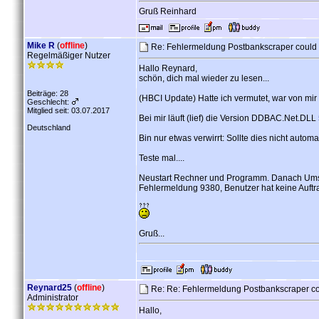
Gruß Reinhard
Mike R
(
offline
)
Re: Fehlermeldung Postbankscraper could
Regelmäßiger Nutzer
Hallo Reynard,
schön, dich mal wieder zu lesen...
Beiträge: 28
(HBCI Update) Hatte ich vermutet, war von mir 
Geschlecht:
Mitglied seit: 03.07.2017
Bei mir läuft (lief) die Version DDBAC.Net.DLL
Deutschland
Bin nur etwas verwirrt: Sollte dies nicht autom
Teste mal....
Neustart Rechner und Programm. Danach Ums
Fehlermeldung 9380, Benutzer hat keine Auftr
Gruß...
Reynard25
(
offline
)
Re: Re: Fehlermeldung Postbankscraper co
Administrator
Hallo,