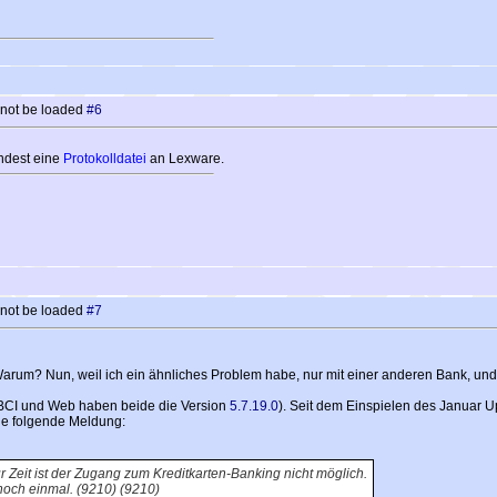
 not be loaded
#6
endest eine
Protokolldatei
an Lexware.
 not be loaded
#7
 Warum? Nun, weil ich ein ähnliches Problem habe, nur mit einer anderen Bank, un
BCI und Web haben beide die Version
5.7.19.0
). Seit dem Einspielen des Januar 
die folgende Meldung:
r Zeit ist der Zugang zum Kreditkarten-Banking nicht möglich.
 noch einmal. (9210) (9210)