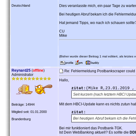
Deutschland
Dies veranlasste mich, ein paar Tage zu warte
Bei heutigen Abruf bekam ich die Fehlermeldun
Hat jemand Tipps, wo nach ich schauen sollte
CU
Mike
(Bisher wurde dieser Beitrag 1 mal editiert, als letztes
Reynard25
(
offline
)
Re: Fehlermeldung Postbankscraper could
Administrator
Hallo,
zitat:
(Mike R,23.01.2019 ,
Seit kurzem (nach letztem HBCI Upda
Mit dem HBCI-Update kann es nichts zutun ha
Beiträge: 14944
Mitglied seit: 01.01.2000
zitat:
Bei heutigen Abruf bekam ich die Feh
Brandenburg
Bei mir funktioniert das Postbank-TGK.
Ist Dein WebBanking aktuell? Es sollte die
DDB