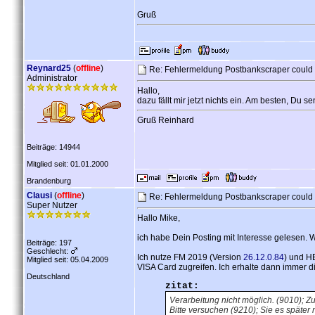
Gruß
Reynard25
(
offline
)
Re: Fehlermeldung Postbankscraper could
Administrator
Hallo,
dazu fällt mir jetzt nichts ein. Am besten, Du s
Gruß Reinhard
Beiträge: 14944
Mitglied seit: 01.01.2000
Brandenburg
Clausi
(
offline
)
Re: Fehlermeldung Postbankscraper could
Super Nutzer
Hallo Mike,
ich habe Dein Posting mit Interesse gelesen.
Beiträge: 197
Geschlecht:
Ich nutze FM 2019 (Version
26.12.0.84
) und H
Mitglied seit: 05.04.2009
VISA Card zugreifen. Ich erhalte dann immer 
Deutschland
zitat:
Verarbeitung nicht möglich. (9010); Zu
Bitte versuchen (9210); Sie es später