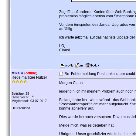
Zugriffe auf anderen Konten über Web Banking 
problemlos möglich ebenso vom Smartphone aus
Vor dem Einspielen des Januar Upgrades von F
auffällig.
Ich warte jetzt mal auf das nächste Update de
LG,
Clausi
Mike R
(
offline
)
Re: Fehlermeldung Postbankscraper could
Regelmäßiger Nutzer
Morgen Clausi,
leider bin ich mit meinem Problem auch noch ni
Beiträge: 28
Geschlecht:
Bislang habe ich - wie erwähnt - das Webbankin
Mitglied seit: 03.07.2017
"Postbankscraper" nicht mehr aufgetaucht. St
Deutschland
könnte abhelfen" auf.
Dies werde ich noch versuchen. Dazu muss ich
Melde mich, was es gegeben hat...
Übrigens: Unser geschätzter Admin hat hier e