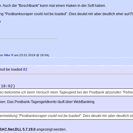
n. Auch die "Boschtbank" kann mal einen Haken in der Soft haben.
g "Postbankscraper could not be loaded". Dies deutet mir aber deutlich eher auf 
?
 von
Mike R
am 23.01.2019 @ 18:04)
 not be loaded
#2
 18:02)
te) bekomme ich beim Versuch mein Tagesgeld bei der Postbank abzurufen "Felh
ben. Das Postbank-Tagesgeldkonto läuft über WebBanking.
lermeldung "Postbankscraper could not be loaded". Dies deutet mir aber deutlich 
AC.Net.DLL 5.7.19.0
angezeigt werden.