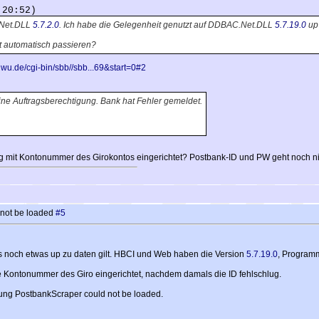
 20:52)
C.Net.DLL
5.7.2.0
. Ich habe die Gelegenheit genutzt auf DDBAC.Net.DLL
5.7.19.0
up 
cht automatisch passieren?
iwu.de/cgi-bin/sbb//sbb...69&start=0#2
ne Auftragsberechtigung. Bank hat Fehler gemeldet.
mit Kontonummer des Girokontos eingerichtet? Postbank-ID und PW geht noch ni
 not be loaded
#5
s noch etwas up zu daten gilt. HBCI und Web haben die Version
5.7.19.0
, Programm
 Kontonummer des Giro eingerichtet, nachdem damals die ID fehlschlug.
ung PostbankScraper could not be loaded.