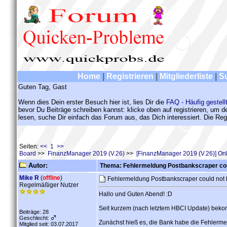
Home
|
Registrieren
|
Mitgliederliste
|
S
Guten Tag, Gast
Wenn dies Dein erster Besuch hier ist, lies Dir die
FAQ - Häufig gestell
bevor Du Beiträge schreiben kannst: klicke oben auf registrieren, um 
lesen, suche Dir einfach das Forum aus, das Dich interessiert. Die Regi
Seiten:
<< 1 >>
Board
>>
FinanzManager 2019 (V.26)
>>
[FinanzManager 2019 (V.26)] O
Autor:
Thema: Fehlermeldung Postbankscraper cou
Mike R
(
offline
)
Fehlermeldung Postbankscraper could not
Regelmäßiger Nutzer
Hallo und Guten Abend! :D
Seit kurzem (nach letztem HBCI Update) beko
Beiträge: 28
Geschlecht:
Zunächst hieß es, die Bank habe die Fehlerm
Mitglied seit: 03.07.2017