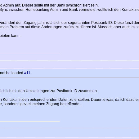
dmin auf. Dieser sollte mit der Bank synchronisiert sein.
ync zwischen Homebanking Admin und Bank vermutete, wollte ich den Kontakt neu 
rändert den Zugang ja hinsichtlich der sogenannten Postbank-ID. Diese funzt derz
s mein Problem auf diese Änderungen zurück zu führen ist. Muss ich aber auch mi
ieten kann...
 not be loaded
#11
sächlich mit den Umstellungen zur Postbank-ID zusammen.
Kontakt mit den entsprechenden Daten zu erstellen. Dauert etwas, da ich dazu e
e, sondern speziell meinen Zugang betreffende...