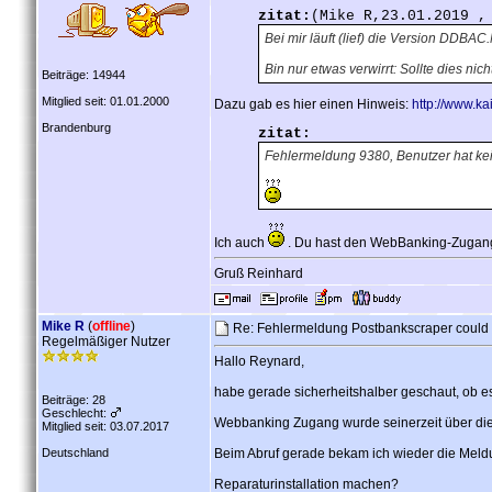
zitat:
(Mike R,23.01.2019 ,
Bei mir läuft (lief) die Version DDBA
Bin nur etwas verwirrt: Sollte dies ni
Beiträge: 14944
Mitglied seit: 01.01.2000
Dazu gab es hier einen Hinweis:
http://www.ka
Brandenburg
zitat:
Fehlermeldung 9380, Benutzer hat kei
Ich auch
. Du hast den WebBanking-Zugang 
Gruß Reinhard
Mike R
(
offline
)
Re: Fehlermeldung Postbankscraper could
Regelmäßiger Nutzer
Hallo Reynard,
habe gerade sicherheitshalber geschaut, ob e
Beiträge: 28
Geschlecht:
Webbanking Zugang wurde seinerzeit über die
Mitglied seit: 03.07.2017
Deutschland
Beim Abruf gerade bekam ich wieder die Meld
Reparaturinstallation machen?