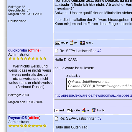
"Ich habe Quicken 2011 (ohne Deluxe), da ist
Lastschrift finde ich hier nicht. Ab welcher 
Beiträge: 36
erwerben?"
Geschlecht:
Antwort: ..Unsere qualifizierten Mitarbeiter steh
Mitglied seit: 23.11.2005
über die Installation der Software hinausgehen, b
Deutschland
Kann mir jemand im Forum diese Frage kostenl
quickprobs
(
offline
)
Re: SEPA-Lastschriften
#2
Administrator
Hallo D-KASN,
Wer nichts weiss, und
bei Lexware ist zu lesen:
weiss, dass er nichts weiss,
weiss mehr als der, der
zitat:
nichts weiss und nicht
Quicken Jubiläumsversion....
weiss, dass er nichts weiss!
Er kann (SEPA-)Überweisungen und Last
(Bertrand Russel)
Beiträge: 2064
http://presse.lexware.de/newsroom/ar...-mit-best
Mitglied seit: 07.05.2004
Reynard25
(
offline
)
Re: SEPA-Lastschriften
#3
Administrator
Hallo und Guten Tag,