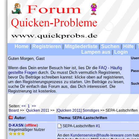
Home
|
Registrieren
|
Mitgliederliste
|
Suchen
|
Hilfe
|
Lampen aus
|
Login
Guten Morgen, Gast
User
Wenn dies Dein erster Besuch hier ist, lies Dir die
FAQ - Häufig
Pass
gestellte Fragen
durch. Du musst Dich vermutlich Registrieren,
bevor Du Beiträge schreiben kannst: klicke oben auf registrieren,
um den Registrierungsprozess zu starten. Um Beiträge zu lesen,
Such
suche Dir einfach das Forum aus, das Dich interessiert. Die
Registrierung ist kostenlos.
Seiten:
<< 1 >>
Board
>>
Quicken 2011
>>
[Quicken 2011] Sonstiges
>> SEPA-Lastschriften
Autor:
Thema: SEPA-Lastschriften
D-KASN
(
offline
)
SEPA-Lastschriften
#1
Regelmäßiger Nutzer
An den
Kundenservice@haufe-lexware.com
habe