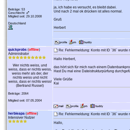
ja, ich habe es versucht, es bleibt dabei.
Beiträge: 53
Und nach 2 mal ok drücken ist alles normal.
Geschlecht:
Mitglied seit: 29.10.2008
Gruß
Deutschland
Herbert
quickprobs
(
offline
)
Re: Fehlermeldung: Konto mit ID ´36´ wurde 
Administrator
Hallo Herbert,
Wer nichts weiss, und
das hört sich für mich nach einem Datenbankpr
weiss, dass er nichts weiss,
Hast Du mal eine Dateistrukturpürfung durchgef
weiss mehr als der, der
nichts weiss und nicht
Viele Grüße
weiss, dass er nichts weiss!
Kai
(Bertrand Russel)
Beiträge: 2064
Mitglied seit: 07.05.2004
herbieapa
(
offline
)
Re: Fehlermeldung: Konto mit ID ´36´ wurde 
Intensiver Nutzer
Hallo,