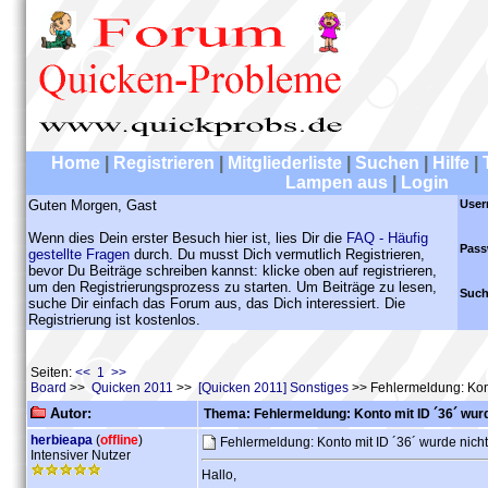
Home
|
Registrieren
|
Mitgliederliste
|
Suchen
|
Hilfe
|
Lampen aus
|
Login
Guten Morgen, Gast
User
Wenn dies Dein erster Besuch hier ist, lies Dir die
FAQ - Häufig
Pass
gestellte Fragen
durch. Du musst Dich vermutlich Registrieren,
bevor Du Beiträge schreiben kannst: klicke oben auf registrieren,
um den Registrierungsprozess zu starten. Um Beiträge zu lesen,
Such
suche Dir einfach das Forum aus, das Dich interessiert. Die
Registrierung ist kostenlos.
Seiten:
<< 1 >>
Board
>>
Quicken 2011
>>
[Quicken 2011] Sonstiges
>> Fehlermeldung: Kont
Autor:
Thema: Fehlermeldung: Konto mit ID ´36´ wur
herbieapa
(
offline
)
Fehlermeldung: Konto mit ID ´36´ wurde nic
Intensiver Nutzer
Hallo,