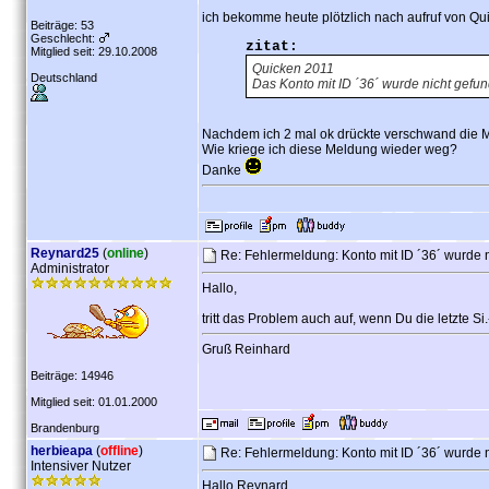
ich bekomme heute plötzlich nach aufruf von Q
Beiträge: 53
Geschlecht:
zitat:
Mitglied seit: 29.10.2008
Quicken 2011
Deutschland
Das Konto mit ID ´36´ wurde nicht gefu
Nachdem ich 2 mal ok drückte verschwand die 
Wie kriege ich diese Meldung wieder weg?
Danke
Reynard25
(
online
)
Re: Fehlermeldung: Konto mit ID ´36´ wurde 
Administrator
Hallo,
tritt das Problem auch auf, wenn Du die letzte Si
Gruß Reinhard
Beiträge: 14946
Mitglied seit: 01.01.2000
Brandenburg
herbieapa
(
offline
)
Re: Fehlermeldung: Konto mit ID ´36´ wurde 
Intensiver Nutzer
Hallo Reynard,