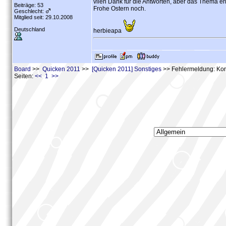
vilen Dank für die Antworten, aber das Thema er
Beiträge: 53
Frohe Ostern noch.
Geschlecht:
Mitglied seit: 29.10.2008
Deutschland
herbieapa
Board
>>
Quicken 2011
>>
[Quicken 2011] Sonstiges
>> Fehlermeldung: Kont
Seiten:
<< 1 >>