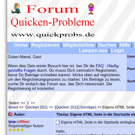
Home
|
Registrieren
|
Mitgliederliste
|
Suchen
|
Hilfe
|
Lampen aus
|
Login
Guten Abend, Gast
User
Wenn dies Dein erster Besuch hier ist, lies Dir die
FAQ - Häufig
Pass
gestellte Fragen
durch. Du musst Dich vermutlich Registrieren,
bevor Du Beiträge schreiben kannst: klicke oben auf registrieren,
um den Registrierungsprozess zu starten. Um Beiträge zu lesen,
Such
suche Dir einfach das Forum aus, das Dich interessiert. Die
Registrierung ist kostenlos.
Seiten:
<< 1 >>
Board
>>
Quicken 2011
>>
[Quicken 2011] Sonstiges
>> Eigene HTML Seite in
Autor:
Thema: Eigene HTML Seite in die Startseite ei
lpop
(
offline
)
Eigene HTML Seite in die Startseite einfügba
Regelmäßiger Nutzer
Hallo,