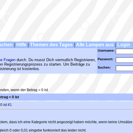
uchen
|
Hilfe
|
Themen des Tages
|
Alle Lampen aus
|
Login
Username:
Passwort:
te Fragen
durch. Du musst Dich vermutlich Registrieren,
den Registrierungsprozess zu starten. Um Beiträge zu
Suchen:
strierung ist kostenlos.
nden, wenn der Betrag = 0 ist
rag = 0 ist
0 ist
#1
oblem, dass ich eine Kategorie nicht angezeigt haben möchte, wenn keine Umsätz
ich 0 oder 0,01 eingebe funkioniert das leider nicht.