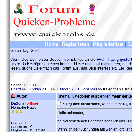
Home
|
Registrieren
|
Mitgliederliste
|
S
Guten Tag, Gast
Wenn dies Dein erster Besuch hier ist, lies Dir die
FAQ - Häufig gestell
bevor Du Beiträge schreiben kannst: klicke oben auf registrieren, um 
lesen, suche Dir einfach das Forum aus, das Dich interessiert. Die Regi
Seiten:
<< 1 >>
Board
>>
Quicken 2011
>>
[Quicken 2011] Sonstiges
>> Kategorien ausble
Autor:
Thema: Kategorien ausblenden, wenn der Bet
DaScha
(
offline
)
Kategorien ausblenden, wenn der Betrag = 
Normaler Nutzer
Hallo beinander,
bei verschiedenen Berichten habe ich das Pr
Beiträge: 10
Geschlecht:
Wenn ich bei "Buchungen auswählen: größer gle
Mitglied seit: 11.01.2010