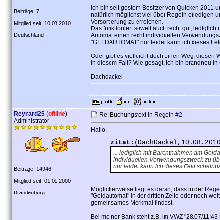
ich bin seit gestern Besitzer von Quicken 2011
Beiträge: 7
natürlich möglichst viel über Regeln erledigen
Vorsortierung zu erreichen.
Mitglied seit: 10.08.2010
Das funktioniert soweit auch recht gut, ledigl
Deutschland
Automat einen recht individuellen Verwendungsz
"GELDAUTOMAT" nur leider kann ich dieses Feld 
Oder gibt es vielleicht doch einen Weg, diesen W
in diesem Fall? Wie gesagt, ich bin brandneu in
Dachdackel
Reynard25
(
offline
)
Re: Buchungstext in Regeln
#2
Administrator
Hallo,
zitat:
(DachDackel,10.08.201
... lediglich mit Barentnahmen am Geld
individuellen Verwendungszweck zu üb
nur leider kann ich dieses Feld scheinb
Beiträge: 14946
Mitglied seit: 01.01.2000
Möglicherweise liegt es daran, dass in der Re
Brandenburg
"Geldautomat" in der dritten Zeile oder noch wei
gemeinsames Merkmal findest.
Bei meiner Bank steht z.B. im VWZ "28.07/11:43