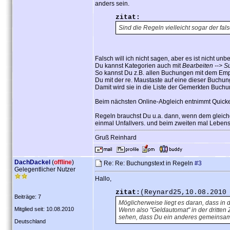
anders sein.
zitat:
Sind die Regeln vielleicht sogar der fal
Falsch will ich nicht sagen, aber es ist nicht unbe
Du kannst Kategorien auch mit
Bearbeiten --> 
So kannst Du z.B. allen Buchungen mit dem Emp
Du mit der re. Maustaste auf eine dieser Buchu
Damit wird sie in die Liste der Gemerkten Buc
Beim nächsten Online-Abgleich entnimmt Quicken
Regeln brauchst Du u.a. dann, wenn dem gleiche
einmal Unfallvers. und beim zweiten mal Leben
Gruß Reinhard
DachDackel
(
offline
)
Re: Re: Buchungstext in Regeln
#3
Gelegentlicher Nutzer
Hallo,
zitat:
(Reynard25,10.08.2010
Beiträge: 7
Möglicherweise liegt es daran, dass in
Mitglied seit: 10.08.2010
Wenn also "Geldautomat" in der dritten Z
sehen, dass Du ein anderes gemeinsam
Deutschland