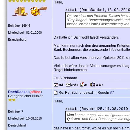
Hallo,
zitat:
(DachDackel,13.08.201
Das ist nicht das Problem. Dieses beste
"Empfänger", "Verwendungszweck" und 
lassen. Ist dies eine Einschränkung v
Beiträge: 14946
Mitglied seit: 01.01.2000
Da hatte ich Dich wohl falsch verstanden.
Brandenburg
Man kann nur nach den drei genannten Kriterien 
Bank-Buchungen, die ergänzende Infos enthalten
Das ist bei allen Versionen von Quicken 2011 so
Vielleicht wäre das ein Verbesserungsvorschlag 
Regel hinbekommen.
Gruß Reinhard
DachDackel
(
offline
)
Re: Re: Buchungstext in Regeln
#7
Gelegentlicher Nutzer
Hallo,
zitat:
(Reynard25,14.08.2010
Beiträge: 7
Man kann nur nach den drei genannten Kr
Mitglied seit: 10.08.2010
Quicken- und Bank-Buchungen, die ergän
Deutschland
das hatte ich befürchtet, wollte es nur noch ei