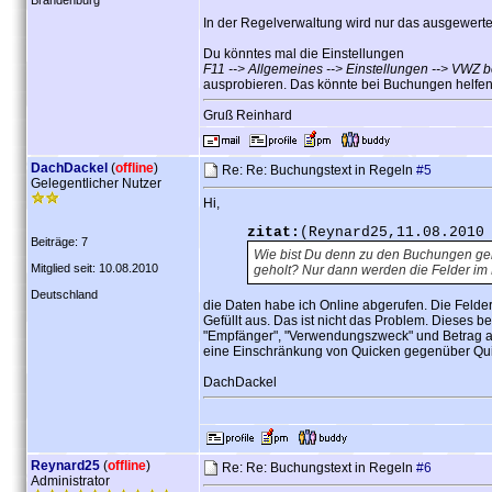
Brandenburg
In der Regelverwaltung wird nur das ausgewerte
Du könntes mal die Einstellungen
F11 --> Allgemeines --> Einstellungen --> VWZ b
ausprobieren. Das könnte bei Buchungen helfen
Gruß Reinhard
DachDackel
(
offline
)
Re: Re: Buchungstext in Regeln
#5
Gelegentlicher Nutzer
Hi,
zitat:
(Reynard25,11.08.2010
Beiträge: 7
Wie bist Du denn zu den Buchungen gek
Mitglied seit: 10.08.2010
geholt? Nur dann werden die Felder im
Deutschland
die Daten habe ich Online abgerufen. Die Feld
Gefüllt aus. Das ist nicht das Problem. Dieses b
"Empfänger", "Verwendungszweck" und Betrag an
eine Einschränkung von Quicken gegenüber Qu
DachDackel
Reynard25
(
offline
)
Re: Re: Buchungstext in Regeln
#6
Administrator