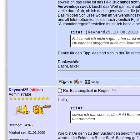
soweit ich das sehe ist das Feld
Buchungstext
v
Verwendugszweck
taucht das Wort gar nicht a
zielte darauf ab, ob ich doch irgendwie an die
Das mit den Schlüsselworten im Verwendungszwe
uns alt Internetbanker ist mir auch ziemlich Egal
"Automatenregeln" erstellen muss. Ich hatte ein
zitat:
(Reynard25,10.08.2010
Falsch will ich nicht sagen, aber es ist n
Du kannst Kategorien auch mit
Bearbei
Danke für den Tipp, das hört sich in der Tat rec
Dankeschön
DachDackel
Reynard25
(
offline
)
Re: Buchungstext in Regeln
#4
Administrator
Hallo,
zitat:
soweit ich das sehe ist das Feld Buchu
übernommen.
Beiträge: 14946
Mitglied seit: 01.01.2000
Wie bist Du denn zu den Buchungen gekommen? H
werden die Felder im Reiter
Bank-Buchung
gefül