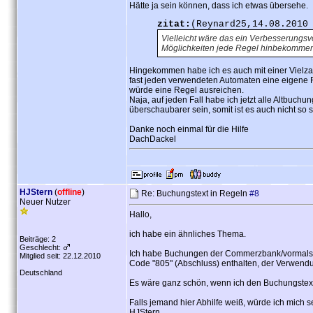
Hätte ja sein können, dass ich etwas übersehe.
zitat:
(Reynard25,14.08.2010
Vielleicht wäre das ein Verbesserungsvo
Möglichkeiten jede Regel hinbekommen
Hingekommen habe ich es auch mit einer Vielzah
fast jeden verwendeten Automaten eine eigene 
würde eine Regel ausreichen.
Naja, auf jeden Fall habe ich jetzt alle Altbuch
überschaubarer sein, somit ist es auch nicht so
Danke noch einmal für die Hilfe
DachDackel
HJStern
(
offline
)
Re: Buchungstext in Regeln
#8
Neuer Nutzer
Hallo,
ich habe ein ähnliches Thema.
Beiträge: 2
Geschlecht:
Ich habe Buchungen der Commerzbank/vormals D
Mitglied seit: 22.12.2010
Code "805" (Abschluss) enthalten, der Verwend
Deutschland
Es wäre ganz schön, wenn ich den Buchungste
Falls jemand hier Abhilfe weiß, würde ich mich s
HJStern