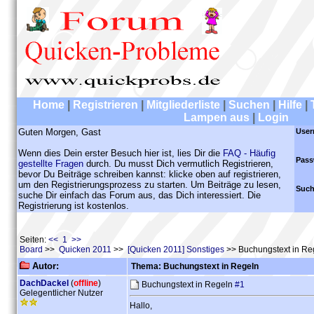
Home
|
Registrieren
|
Mitgliederliste
|
Suchen
|
Hilfe
|
Lampen aus
|
Login
Guten Morgen, Gast
User
Wenn dies Dein erster Besuch hier ist, lies Dir die
FAQ - Häufig
Pass
gestellte Fragen
durch. Du musst Dich vermutlich Registrieren,
bevor Du Beiträge schreiben kannst: klicke oben auf registrieren,
um den Registrierungsprozess zu starten. Um Beiträge zu lesen,
Such
suche Dir einfach das Forum aus, das Dich interessiert. Die
Registrierung ist kostenlos.
Seiten:
<< 1 >>
Board
>>
Quicken 2011
>>
[Quicken 2011] Sonstiges
>> Buchungstext in Re
Autor:
Thema: Buchungstext in Regeln
DachDackel
(
offline
)
Buchungstext in Regeln
#1
Gelegentlicher Nutzer
Hallo,