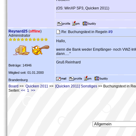
(OS: WinXP SP3, Quicken 2011)
Reynard25
(
offline
)
Re: Buchungstext in Regeln
#9
Administrator
Hallo,
wenn die Bank weder Empfänger- noch VWZ-Infos 
dann....."
Gruß Reinhard
Beiträge: 14946
Mitglied seit: 01.01.2000
Brandenburg
Board
>>
Quicken 2011
>>
[Quicken 2011] Sonstiges
>> Buchungstext in Re
Seiten:
<< 1 >>