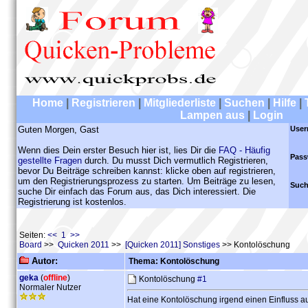
Home
|
Registrieren
|
Mitgliederliste
|
Suchen
|
Hilfe
|
Lampen aus
|
Login
Guten Morgen, Gast
User
Wenn dies Dein erster Besuch hier ist, lies Dir die
FAQ - Häufig
Pass
gestellte Fragen
durch. Du musst Dich vermutlich Registrieren,
bevor Du Beiträge schreiben kannst: klicke oben auf registrieren,
um den Registrierungsprozess zu starten. Um Beiträge zu lesen,
Such
suche Dir einfach das Forum aus, das Dich interessiert. Die
Registrierung ist kostenlos.
Seiten:
<< 1 >>
Board
>>
Quicken 2011
>>
[Quicken 2011] Sonstiges
>> Kontolöschung
Autor:
Thema: Kontolöschung
geka
(
offline
)
Kontolöschung
#1
Normaler Nutzer
Hat eine Kontolöschung irgend einen Einfluss a