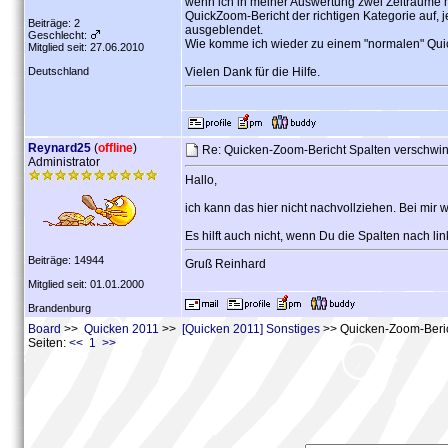
wenn ich in meiner Auswertung zwei Zeiträume m
QuickZoom-Bericht der richtigen Kategorie auf, je
Beiträge: 2
ausgeblendet.
Geschlecht:
Wie komme ich wieder zu einem "normalen" Quic
Mitglied seit: 27.06.2010
Deutschland
Vielen Dank für die Hilfe.
Reynard25
(
offline
)
Re: Quicken-Zoom-Bericht Spalten verschw
Administrator
Hallo,
ich kann das hier nicht nachvollziehen. Bei mir wi
Es hilft auch nicht, wenn Du die Spalten nach lin
Beiträge: 14944
Gruß Reinhard
Mitglied seit: 01.01.2000
Brandenburg
Board
>>
Quicken 2011
>>
[Quicken 2011] Sonstiges
>> Quicken-Zoom-Beric
Seiten:
<< 1 >>