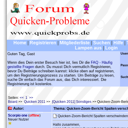
Home
|
Registrieren
|
Mitgliederliste
|
Suchen
|
Hilfe
|
Lampen aus
|
Login
Guten Tag, Gast
User
Wenn dies Dein erster Besuch hier ist, lies Dir die
FAQ - Häufig
Pass
gestellte Fragen
durch. Du musst Dich vermutlich Registrieren,
bevor Du Beiträge schreiben kannst: klicke oben auf registrieren,
um den Registrierungsprozess zu starten. Um Beiträge zu lesen,
Such
suche Dir einfach das Forum aus, das Dich interessiert. Die
Registrierung ist kostenlos.
Seiten:
<< 1 >>
Board
>>
Quicken 2011
>>
[Quicken 2011] Sonstiges
>> Quicken-Zoom-Beric
Autor:
Thema: Quicken-Zoom-Bericht Spalten versc
Scorpio one
(
offline
)
Quicken-Zoom-Bericht Spalten verschwinde
Neuer Nutzer
Hallo zusammen,