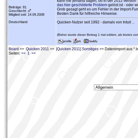
kann mir jemand sagen, ob in der 2011-Version
das hier geschilderte Problem
gelöst ist - oder 
Beiträge: 81
Grob gesagt geht es um Fehler in der Import-Fu
Geschlecht:
Besten Dank für hilfreiche Hinweise.
Mitglied seit: 14.09.2008
Deutschland
Quicken-Nutzer seit 1992 - damals von Intuit ...
(Bisher wurde dieser Beitrag 1 mal editiert, als letztes vo
Board
>>
Quicken 2011
>>
[Quicken 2011] Sonstiges
>> Datenimport aus *.t
Seiten:
<< 1 >>