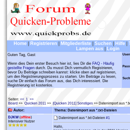
Home
|
Registrieren
|
Mitgliederliste
|
Suchen
|
Hilfe
|
Lampen aus
|
Login
Guten Tag, Gast
User
Wenn dies Dein erster Besuch hier ist, lies Dir die
FAQ - Häufig
Pass
gestellte Fragen
durch. Du musst Dich vermutlich Registrieren,
bevor Du Beiträge schreiben kannst: klicke oben auf registrieren,
um den Registrierungsprozess zu starten. Um Beiträge zu lesen,
Such
suche Dir einfach das Forum aus, das Dich interessiert. Die
Registrierung ist kostenlos.
Seiten:
<< 1 >>
Board
>>
Quicken 2011
>>
[Quicken 2011] Sonstiges
>> Datenimport aus *.t
Autor:
Thema: Datenimport aus *.txt-Dateien
DJKW
(
offline
)
Datenimport aus *.txt-Dateien
#1
Intensiver Nutzer
Hallo,