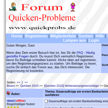
Home
|
Registrieren
|
Mitgliederliste
|
Suchen
|
Hilfe
|
Lampen aus
|
Login
Guten Morgen, Gast
User
Wenn dies Dein erster Besuch hier ist, lies Dir die
FAQ - Häufig
Pass
gestellte Fragen
durch. Du musst Dich vermutlich Registrieren,
bevor Du Beiträge schreiben kannst: klicke oben auf registrieren,
um den Registrierungsprozess zu starten. Um Beiträge zu lesen,
Such
suche Dir einfach das Forum aus, das Dich interessiert. Die
Registrierung ist kostenlos.
Seiten:
<< 1 >>
Board
>>
Quicken 2010
>>
[Quicken 2010] Verbesserungsvorschläge
>> Dau
Thema: Daueraufträge am ersten Bankarbeits
Autor:
ausführen
rioxxl
(
offline
)
Daueraufträge am ersten Bankarbeitstag ein
Regelmäßiger Nutzer