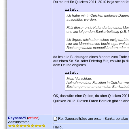
Du meinst für Quicken 2011, 2010 ist ja schon fa
zitat:
Ich habe mir in Quicken mehrere Dauera
ausgeführt werden.
Fällt dieser erste Kalendertag eines Mo
erst am folgenden Bankarbeitstag (z.B. 
Ich ärgere mich aber schon ewig darübe
stur am Monatsersten bucht, egal welc
Buchungsdatum manuell ändern oder e
da ich alle Buchungen eines Monats zum Ende des
auf einen So. Sa. oder Feiertag fällt, es wird 
dem Online Abgleich.
zitat:
Mein Vorschlag:
Aufnahme einer Funktion in Quicken w
Buchungen nur an normalen Bankarbeits
OK, das wäre eine Option, da aber Quicken 2011 
Quicken 2012. Diesen Foren Bereich gibt es abe
Reynard25
(
offline
)
Re: Daueraufträge am ersten Bankarbeitstag
Administrator
Hallo,