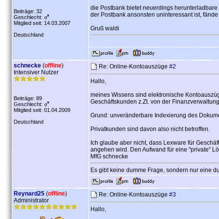
die Postbank bietet neuerdings herunterladbare
Beiträge: 32
der Postbank ansonsten uninteressant ist, fänd
Geschlecht:
Mitglied seit: 14.03.2007
Gruß waldi
Deutschland
schnecke
(
offline
)
Re: Online-Kontoauszüge
#2
Intensiver Nutzer
Hallo,
meines Wissens sind elektronische Kontoauszüg
Beiträge: 89
Geschäftskunden z.Zt. von der Finanzverwaltung
Geschlecht:
Mitglied seit: 01.04.2009
Grund: unveränderbare Indexierung des Dokumen
Deutschland
Privatkunden sind davon also nicht betroffen.
Ich glaube aber nicht, dass Lexware für Geschäf
angehen wird. Den Aufwand für eine "private" Lö
MfG schnecke
Es gibt keine dumme Frage, sondern nur eine d
Reynard25
(
offline
)
Re: Online-Kontoauszüge
#3
Administrator
Hallo,