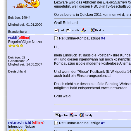
Lexware wird das Abholen der
Elektronischen 
eingeführt, weil diesen HBCI/FinTS-Geschäftsv
Ob es bereits in Quicken 2011 kommen wird, ist 
Beiträge: 14944
Gruß Reinhard
Mitglied seit: 01.01.2000
Brandenburg
waldi
(
offline
)
Re: Online-Kontoauszüge
#4
Regelmäßiger Nutzer
Hi,
mein Eindruck ist, dass die Postbank ihre Kund
Beiträge: 32
will und diesen irgendwann nur noch kostenpflic
Geschlecht:
Kontoauszug ist die moderne kostenlose Altern
Mitglied seit: 14.03.2007
Deutschland
Und wenn der "Riese" Postbank (lt. Wikipedia 
auch bald ein Einsparungspotenzial.
Da ich nicht nur deshalb auf die Banking-Webse
möglichst bald entsprechend erweitert werden.
Gruß waldi
netznachricht
(
offline
)
Re: Online-Kontoauszüge
#5
Intensiver Nutzer