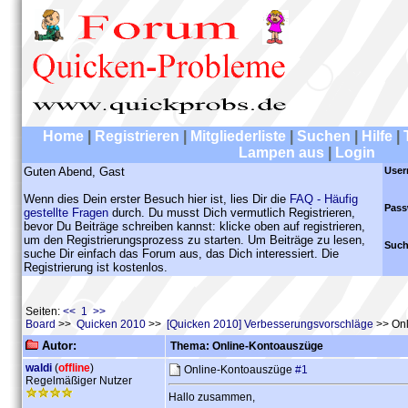
Home
|
Registrieren
|
Mitgliederliste
|
Suchen
|
Hilfe
|
Lampen aus
|
Login
Guten Abend, Gast
User
Wenn dies Dein erster Besuch hier ist, lies Dir die
FAQ - Häufig
Pass
gestellte Fragen
durch. Du musst Dich vermutlich Registrieren,
bevor Du Beiträge schreiben kannst: klicke oben auf registrieren,
um den Registrierungsprozess zu starten. Um Beiträge zu lesen,
Such
suche Dir einfach das Forum aus, das Dich interessiert. Die
Registrierung ist kostenlos.
Seiten:
<< 1 >>
Board
>>
Quicken 2010
>>
[Quicken 2010] Verbesserungsvorschläge
>> Onl
Autor:
Thema: Online-Kontoauszüge
waldi
(
offline
)
Online-Kontoauszüge
#1
Regelmäßiger Nutzer
Hallo zusammen,