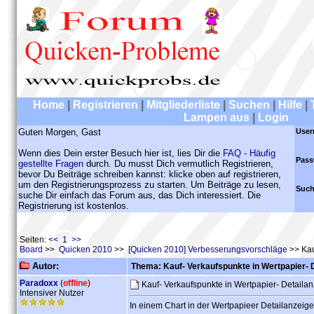
Home
|
Registrieren
|
Mitgliederliste
|
Suchen
|
Hilfe
|
Lampen aus
|
Login
Guten Morgen, Gast
User
Wenn dies Dein erster Besuch hier ist, lies Dir die
FAQ - Häufig
Pass
gestellte Fragen
durch. Du musst Dich vermutlich Registrieren,
bevor Du Beiträge schreiben kannst: klicke oben auf registrieren,
um den Registrierungsprozess zu starten. Um Beiträge zu lesen,
Such
suche Dir einfach das Forum aus, das Dich interessiert. Die
Registrierung ist kostenlos.
Seiten:
<< 1 >>
Board
>>
Quicken 2010
>>
[Quicken 2010] Verbesserungsvorschläge
>> Kau
Autor:
Thema: Kauf- Verkaufspunkte in Wertpapier- 
Paradoxx
(
offline
)
Kauf- Verkaufspunkte in Wertpapier- Detaila
Intensiver Nutzer
In einem Chart in der Wertpapieer Detailanzeig