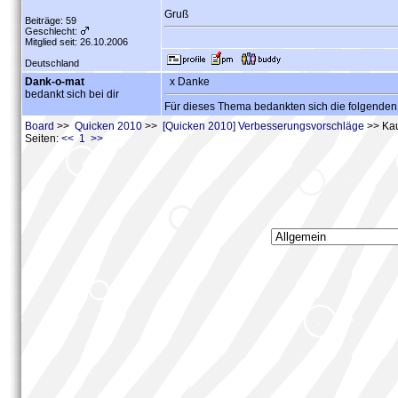
Gruß
Beiträge: 59
Geschlecht:
Mitglied seit: 26.10.2006
Deutschland
Dank-o-mat
x Danke
bedankt sich bei dir
Für dieses Thema bedankten sich die folgenden
Board
>>
Quicken 2010
>>
[Quicken 2010] Verbesserungsvorschläge
>> Kau
Seiten:
<< 1 >>