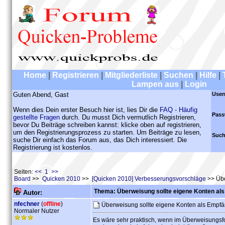
Home
|
Registrieren
|
Mitgliederliste
|
Suchen
|
Hilfe
|
Lampen aus
|
Login
Guten Abend, Gast
User
Wenn dies Dein erster Besuch hier ist, lies Dir die
FAQ - Häufig
Pass
gestellte Fragen
durch. Du musst Dich vermutlich Registrieren,
bevor Du Beiträge schreiben kannst: klicke oben auf registrieren,
um den Registrierungsprozess zu starten. Um Beiträge zu lesen,
Such
suche Dir einfach das Forum aus, das Dich interessiert. Die
Registrierung ist kostenlos.
Seiten:
<< 1 >>
Board
>>
Quicken 2010
>>
[Quicken 2010] Verbesserungsvorschläge
>> Übe
Thema: Überweisung sollte eigene Konten al
Autor:
nfechner
(
offline
)
Überweisung sollte eigene Konten als Empf
Normaler Nutzer
Es wäre sehr praktisch, wenn im Überweisungs