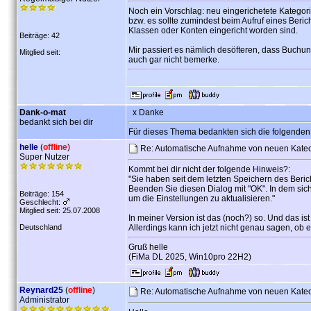
Noch ein Vorschlag: neu eingerichetete Kategor
bzw. es sollte zumindest beim Aufruf eines Beri
Klassen oder Konten eingericht worden sind.
Beiträge: 42
Mir passiert es nämlich desöfteren, dass Buchu
Mitglied seit:
auch gar nicht bemerke.
Dank-o-mat
x Danke
bedankt sich bei dir
Für dieses Thema bedankten sich die folgenden
helle
(
offline
)
Re: Automatische Aufnahme von neuen Kateog
Super Nutzer
Kommt bei dir nicht der folgende Hinweis?:
"Sie haben seit dem letzten Speichern des Beric
Beenden Sie diesen Dialog mit "OK". In dem sich
Beiträge: 154
um die Einstellungen zu aktualisieren."
Geschlecht:
Mitglied seit: 25.07.2008
In meiner Version ist das (noch?) so. Und das ist 
Deutschland
Allerdings kann ich jetzt nicht genau sagen, ob e
Gruß helle
(FiMa DL 2025, Win10pro 22H2)
Reynard25
(
offline
)
Re: Automatische Aufnahme von neuen Kateog
Administrator