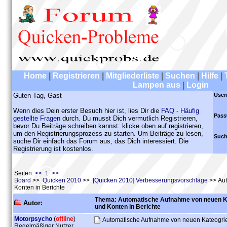
Home
|
Registrieren
|
Mitgliederliste
|
Suchen
|
Hilfe
|
Lampen aus
|
Login
Guten Tag, Gast
User
Wenn dies Dein erster Besuch hier ist, lies Dir die
FAQ - Häufig
Pass
gestellte Fragen
durch. Du musst Dich vermutlich Registrieren,
bevor Du Beiträge schreiben kannst: klicke oben auf registrieren,
um den Registrierungsprozess zu starten. Um Beiträge zu lesen,
Such
suche Dir einfach das Forum aus, das Dich interessiert. Die
Registrierung ist kostenlos.
Seiten:
<< 1 >>
Board
>>
Quicken 2010
>>
[Quicken 2010] Verbesserungsvorschläge
>> Aut
Konten in Berichte
Thema: Automatische Aufnahme von neuen Ka
Autor:
und Konten in Berichte
Motorpsycho
(
offline
)
Automatische Aufnahme von neuen Kateogrie
Regelmäßiger Nutzer