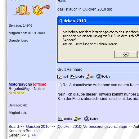
Hallo,
das ist auch in Quicken 2010 so:
Beiträge: 14946
Mitglied seit: 01.01.2000
Brandenburg
Gruß Reinhard
Motorpsycho
(
offline
)
Re: Automatische Aufnahme von neuen Kateog
Regelmäßiger Nutzer
Nein. Ich glaube dieser Hinweis kommt nur bei Ber
B. in der Finanzübersicht sind, erscheint das ni
Beiträge: 42
Mitglied seit:
Board
>>
Quicken 2010
>>
[Quicken 2010] Verbesserungsvorschläge
>> Aut
Konten in Berichte
Seiten:
<< 1 >>