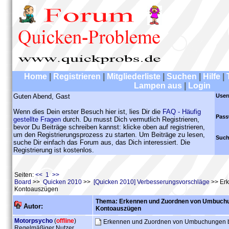
Home
|
Registrieren
|
Mitgliederliste
|
Suchen
|
Hilfe
|
Lampen aus
|
Login
Guten Abend, Gast
User
Wenn dies Dein erster Besuch hier ist, lies Dir die
FAQ - Häufig
Pass
gestellte Fragen
durch. Du musst Dich vermutlich Registrieren,
bevor Du Beiträge schreiben kannst: klicke oben auf registrieren,
um den Registrierungsprozess zu starten. Um Beiträge zu lesen,
Such
suche Dir einfach das Forum aus, das Dich interessiert. Die
Registrierung ist kostenlos.
Seiten:
<< 1 >>
Board
>>
Quicken 2010
>>
[Quicken 2010] Verbesserungsvorschläge
>> Erk
Kontoauszügen
Thema: Erkennen und Zuordnen von Umbuchun
Autor:
Kontoauszügen
Motorpsycho
(
offline
)
Erkennen und Zuordnen von Umbuchungen b
Regelmäßiger Nutzer