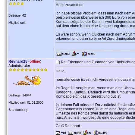
Hallo zusammen,
ich habe oft das Problem, dass man nach dem 
Beiträge: 42
beispielsweise überweise ich 300 Euro von ein
Kontoauszüge beider Konten zwei kategorielose 
Mitglied seit:
auf dem einen Konto eine Umbuchung draus ma
Es wäre schön, wenn Quicken nach dem Abruf 
erkennen und dann so eine Art Zurordnungsdial
Reynard25
(
offline
)
Re: Erkennen und Zuordnen von Umbuchung
Administrator
Hallo,
normalerweise ist es nicht vorgesehen, dass m
Im Regelfall vergibt man, wenn man eine Überwe
Kategorie [Konto2]. Dadurch wird die Umbuchun
Beiträge: 14944
Kontoabgleich das X gesetzt und gut ist.
Mitglied seit: 01.01.2000
In deinem Fall müsstest Du zunächst die Umsät
Gegebenenfalls kannst Du auch eine Regel erstel
Brandenburg
Umsätze des Kontos zwei darfst du natürlich er
hast. Ansonsten würdest Du eine doppelte Buc
Gruß Reinhard