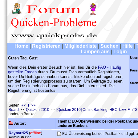
Home
|
Registrieren
|
Mitgliederliste
|
Suchen
|
Hilfe
|
Lampen aus
|
Login
Guten Tag, Gast
User
Wenn dies Dein erster Besuch hier ist, lies Dir die
FAQ - Häufig
Pass
gestellte Fragen
durch. Du musst Dich vermutlich Registrieren,
bevor Du Beiträge schreiben kannst: klicke oben auf registrieren,
um den Registrierungsprozess zu starten. Um Beiträge zu lesen,
Such
suche Dir einfach das Forum aus, das Dich interessiert. Die
Registrierung ist kostenlos.
Seiten:
<< 1 >>
Board
>>
Quicken 2010
>>
[Quicken 2010] OnlineBanking: HBCI bzw. FinTS
anderen Banken.
Thema: EU-Überweisung bei der Postbank und
Autor:
anderen Banken.
Reynard25
(
offline
)
EU-Überweisung bei der Postbank und ggf. 
Administrator