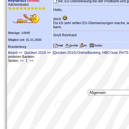
Reynard25
(
offline
)
Re: EU-Überweisung bei der Postbank und g
Administrator
Hallo,
doch.
Da ich sehr selten EU-Überweisungen mache, war
kann.
Beiträge: 14946
Gruß Reinhard
Mitglied seit: 01.01.2000
Brandenburg
Board
>>
Quicken 2010
>>
[Quicken 2010] OnlineBanking: HBCI bzw. FinTS
anderen Banken.
Seiten:
<< 1 >>