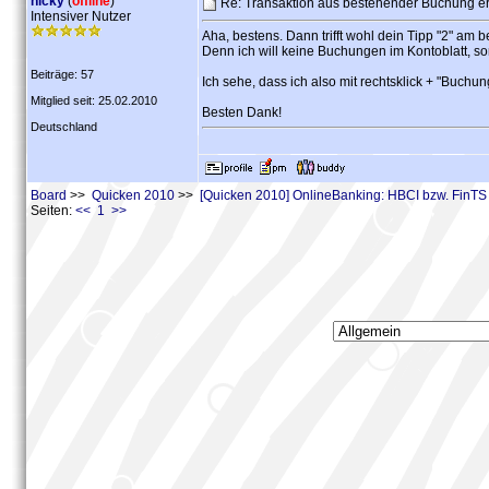
nicky
(
offline
)
Re: Transaktion aus bestehender Buchung er
Intensiver Nutzer
Aha, bestens. Dann trifft wohl dein Tipp "2" am 
Denn ich will keine Buchungen im Kontoblatt, s
Beiträge: 57
Ich sehe, dass ich also mit rechtsklick + "Buc
Mitglied seit: 25.02.2010
Besten Dank!
Deutschland
Board
>>
Quicken 2010
>>
[Quicken 2010] OnlineBanking: HBCI bzw. FinTS
Seiten:
<< 1 >>