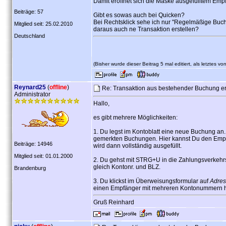
Damit eröffnet sich die Maske ausgefülltem Empf
Beiträge: 57
Gibt es sowas auch bei Quicken?
Bei Rechtsklick sehe ich nur "Regelmäßige Buchu
Mitglied seit: 25.02.2010
daraus auch ne Transaktion erstellen?
Deutschland
(Bisher wurde dieser Beitrag 5 mal editiert, als letztes vo
Reynard25
(
offline
)
Re: Transaktion aus bestehender Buchung er
Administrator
Hallo,
es gibt mehrere Möglichkeiten:
1. Du legst im Kontoblatt eine neue Buchung an.
gemerkten Buchungen. Hier kannst Du den Empf
Beiträge: 14946
wird dann vollständig ausgefüllt.
Mitglied seit: 01.01.2000
2. Du gehst mit STRG+U in die Zahlungsverkehrs
gleich Kontonr. und BLZ.
Brandenburg
3. Du klickst im Überweisungsformular auf
Adre
einen Empfänger mit mehreren Kontonummern h
Gruß Reinhard