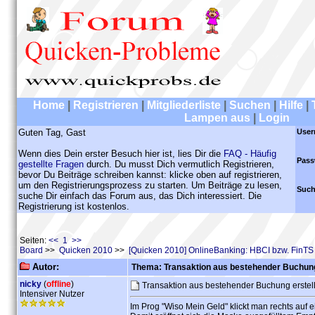
Home
|
Registrieren
|
Mitgliederliste
|
Suchen
|
Hilfe
|
Lampen aus
|
Login
Guten Tag, Gast
User
Wenn dies Dein erster Besuch hier ist, lies Dir die
FAQ - Häufig
Pass
gestellte Fragen
durch. Du musst Dich vermutlich Registrieren,
bevor Du Beiträge schreiben kannst: klicke oben auf registrieren,
um den Registrierungsprozess zu starten. Um Beiträge zu lesen,
Such
suche Dir einfach das Forum aus, das Dich interessiert. Die
Registrierung ist kostenlos.
Seiten:
<< 1 >>
Board
>>
Quicken 2010
>>
[Quicken 2010] OnlineBanking: HBCI bzw. FinTS
Autor:
Thema: Transaktion aus bestehender Buchung
nicky
(
offline
)
Transaktion aus bestehender Buchung erste
Intensiver Nutzer
Im Prog "Wiso Mein Geld" klickt man rechts auf 