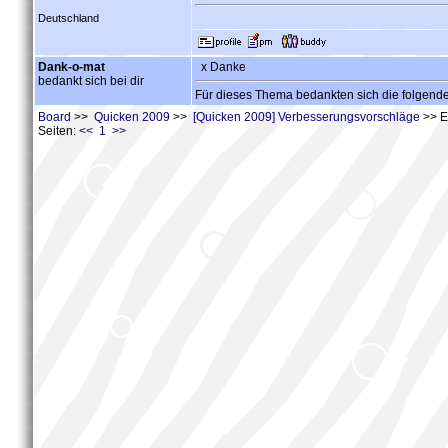
Deutschland
Dank-o-mat
x Danke
bedankt sich bei dir
Für dieses Thema bedankten sich die folgend
Board
>>
Quicken 2009
>>
[Quicken 2009] Verbesserungsvorschläge
>> E
Seiten:
<< 1 >>