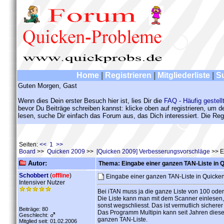
Home
|
Registrieren
|
Mitgliederliste
|
S
Guten Morgen, Gast
Wenn dies Dein erster Besuch hier ist, lies Dir die
FAQ - Häufig gestell
bevor Du Beiträge schreiben kannst: klicke oben auf registrieren, um 
lesen, suche Dir einfach das Forum aus, das Dich interessiert. Die Regi
Seiten:
<< 1 >>
Board
>>
Quicken 2009
>>
[Quicken 2009] Verbesserungsvorschläge
>> E
Autor:
Thema: Eingabe einer ganzen TAN-Liste in 
Schobbert
(
offline
)
Eingabe einer ganzen TAN-Liste in Quick
Intensiver Nutzer
Bei iTAN muss ja die ganze Liste von 100 ode
Die Liste kann man mit dem Scanner einlesen,
sonst wegschliesst. Das ist vermutlich sicher
Beiträge: 80
Das Programm Multipin kann seit Jahren diese 
Geschlecht:
ganzen TAN-Liste.
Mitglied seit: 01.02.2006