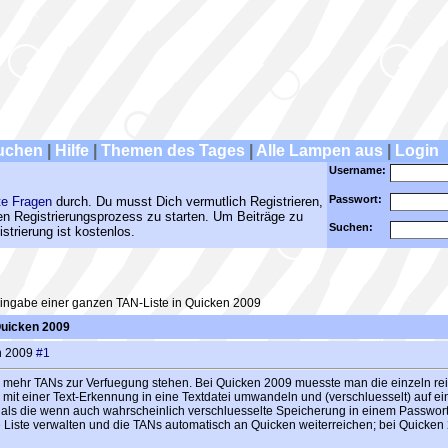
uchen
|
Hilfe
|
Themen des Tages
|
Alle Lampen aus
|
Login
Username:
Passwort:
te Fragen
durch. Du musst Dich vermutlich Registrieren,
den Registrierungsprozess zu starten. Um Beiträge zu
Suchen:
strierung ist kostenlos.
ingabe einer ganzen TAN-Liste in Quicken 2009
Quicken 2009
en 2009
#1
r mehr TANs zur Verfuegung stehen. Bei Quicken 2009 muesste man die einzeln rein
 mit einer Text-Erkennung in eine Textdatei umwandeln und (verschluesselt) auf 
er als die wenn auch wahrscheinlich verschluesselte Speicherung in einem Passwort-
Liste verwalten und die TANs automatisch an Quicken weiterreichen; bei Quicken 2