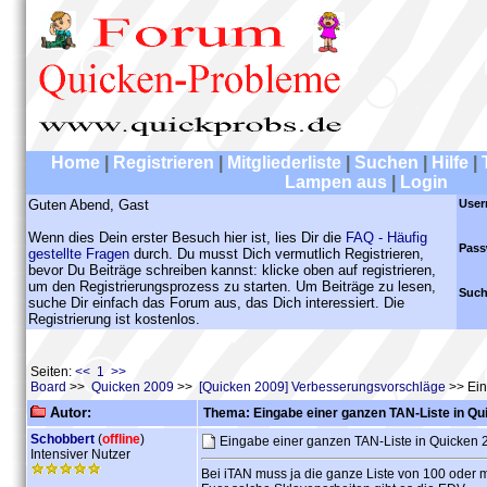
Home
|
Registrieren
|
Mitgliederliste
|
Suchen
|
Hilfe
|
Lampen aus
|
Login
Guten Abend, Gast
User
Wenn dies Dein erster Besuch hier ist, lies Dir die
FAQ - Häufig
Pass
gestellte Fragen
durch. Du musst Dich vermutlich Registrieren,
bevor Du Beiträge schreiben kannst: klicke oben auf registrieren,
um den Registrierungsprozess zu starten. Um Beiträge zu lesen,
Such
suche Dir einfach das Forum aus, das Dich interessiert. Die
Registrierung ist kostenlos.
Seiten:
<< 1 >>
Board
>>
Quicken 2009
>>
[Quicken 2009] Verbesserungsvorschläge
>> Ein
Autor:
Thema: Eingabe einer ganzen TAN-Liste in Qu
Schobbert
(
offline
)
Eingabe einer ganzen TAN-Liste in Quicken
Intensiver Nutzer
Bei iTAN muss ja die ganze Liste von 100 oder 