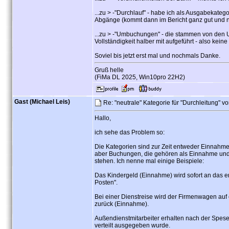
...zu > -"Durchlauf" - habe ich als Ausgabekateg
Abgänge (kommt dann im Bericht ganz gut und nic
...zu > -"Umbuchungen" - die stammen von den U
Vollständigkeit halber mit aufgeführt - also keine
Soviel bis jetzt erst mal und nochmals Danke.
Gruß helle
(FiMa DL 2025, Win10pro 22H2)
Gast (Michael Leis)
Re: "neutrale" Kategorie für "Durchleitung" v
Hallo,
ich sehe das Problem so:
Die Kategorien sind zur Zeit entweder Einnah
aber Buchungen, die gehören als Einnahme und 
stehen. Ich nenne mal einige Beispiele:
Das Kindergeld (Einnahme) wird sofort an das er
Posten".
Bei einer Dienstreise wird der Firmenwagen auf
zurück (Einnahme).
Außendienstmitarbeiter erhalten nach der Spe
verteilt ausgegeben wurde.