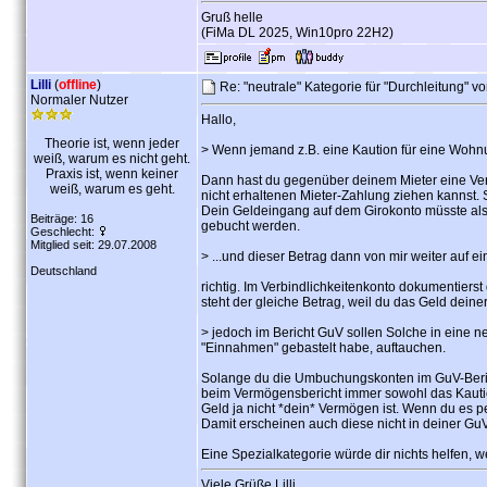
Gruß helle
(FiMa DL 2025, Win10pro 22H2)
Lilli
(
offline
)
Re: "neutrale" Kategorie für "Durchleitung" v
Normaler Nutzer
Hallo,
Theorie ist, wenn jeder
> Wenn jemand z.B. eine Kaution für eine Wohnun
weiß, warum es nicht geht.
Praxis ist, wenn keiner
Dann hast du gegenüber deinem Mieter eine Verbind
weiß, warum es geht.
nicht erhaltenen Mieter-Zahlung ziehen kannst. S
Dein Geldeingang auf dem Girokonto müsste als
Beiträge: 16
gebucht werden.
Geschlecht:
Mitglied seit: 29.07.2008
> ...und dieser Betrag dann von mir weiter auf 
Deutschland
richtig. Im Verbindlichkeitenkonto dokumentiers
steht der gleiche Betrag, weil du das Geld deiner
> jedoch im Bericht GuV sollen Solche in eine ne
"Einnahmen" gebastelt habe, auftauchen.
Solange du die Umbuchungskonten im GuV-Bericht
beim Vermögensbericht immer sowohl das Kautions
Geld ja nicht *dein* Vermögen ist. Wenn du es pe
Damit erscheinen auch diese nicht in deiner GuV,
Eine Spezialkategorie würde dir nichts helfen, 
Viele Grüße Lilli