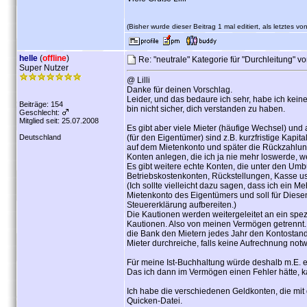
(Bisher wurde dieser Beitrag 1 mal editiert, als letztes vo
helle
(
offline
)
Re: "neutrale" Kategorie für "Durchleitung" v
Super Nutzer
@ Lilli
Danke für deinen Vorschlag.
Leider, und das bedaure ich sehr, habe ich kein
Beiträge: 154
bin nicht sicher, dich verstanden zu haben.
Geschlecht:
Mitglied seit: 25.07.2008
Es gibt aber viele Mieter (häufige Wechsel) u
Deutschland
(für den Eigentümer) sind z.B. kurzfristige Kap
auf dem Mietenkonto und später die Rückzahlung b
Konten anlegen, die ich ja nie mehr loswerde, w
Es gibt weitere echte Konten, die unter den U
Betriebskostenkonten, Rückstellungen, Kasse us
(Ich sollte vielleicht dazu sagen, dass ich ein M
Mietenkonto des Eigentümers und soll für Diese
Steuererklärung aufbereiten.)
Die Kautionen werden weitergeleitet an ein spez
Kautionen. Also von meinen Vermögen getrennt. 
die Bank den Mietern jedes Jahr den Kontostand 
Mieter durchreiche, falls keine Aufrechnung not
Für meine Ist-Buchhaltung würde deshalb m.E. e
Das ich dann im Vermögen einen Fehler hätte, ka
Ich habe die verschiedenen Geldkonten, die mi
Quicken-Datei.