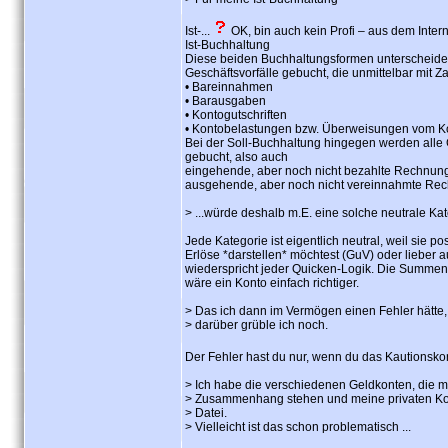
Ist-...
OK, bin auch kein Profi – aus dem Interne
Ist-Buchhaltung
Diese beiden Buchhaltungsformen unterscheiden 
Geschäftsvorfälle gebucht, die unmittelbar mit 
• Bareinnahmen
• Barausgaben
• Kontogutschriften
• Kontobelastungen bzw. Überweisungen vom K
Bei der Soll-Buchhaltung hingegen werden alle
gebucht, also auch
eingehende, aber noch nicht bezahlte Rechnun
ausgehende, aber noch nicht vereinnahmte Re
> ...würde deshalb m.E. eine solche neutrale Ka
Jede Kategorie ist eigentlich neutral, weil sie 
Erlöse *darstellen* möchtest (GuV) oder lieber a
wiederspricht jeder Quicken-Logik. Die Summe
wäre ein Konto einfach richtiger.
> Das ich dann im Vermögen einen Fehler hätte,
> darüber grüble ich noch.
Der Fehler hast du nur, wenn du das Kautionskon
> Ich habe die verschiedenen Geldkonten, die m
> Zusammenhang stehen und meine privaten Kont
> Datei.
> Vielleicht ist das schon problematisch ...