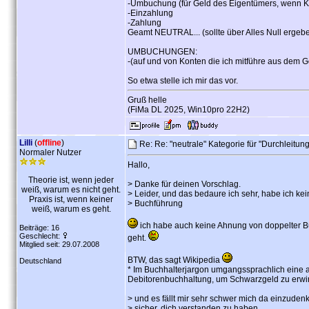
-Umbuchung (für Geld des Eigentümers, wenn Kon
-Einzahlung
-Zahlung
Geamt NEUTRAL... (sollte über Alles Null erge
UMBUCHUNGEN:
-(auf und von Konten die ich mitführe aus dem G
So etwa stelle ich mir das vor.
Gruß helle
(FiMa DL 2025, Win10pro 22H2)
Lilli
(
offline
)
Re: Re: "neutrale" Kategorie für "Durchleitun
Normaler Nutzer
Hallo,
Theorie ist, wenn jeder
> Danke für deinen Vorschlag.
weiß, warum es nicht geht.
> Leider, und das bedaure ich sehr, habe ich ke
Praxis ist, wenn keiner
> Buchführung
weiß, warum es geht.
ich habe auch keine Ahnung von doppelter Buc
Beiträge: 16
Geschlecht:
geht.
Mitglied seit: 29.07.2008
BTW, das sagt Wikipedia
Deutschland
* Im Buchhalterjargon umgangssprachlich eine a
Debitorenbuchhaltung, um Schwarzgeld zu erwirt
> und es fällt mir sehr schwer mich da einzudenk
> sicher, dich verstanden zu haben.