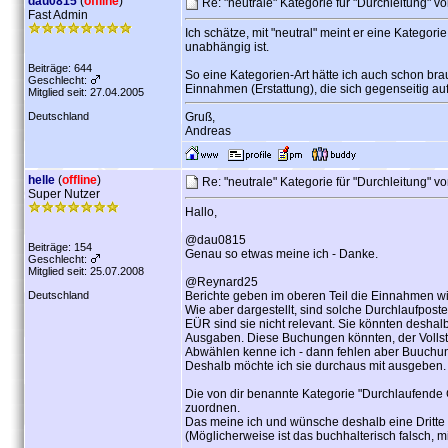
dau0815
(
offline
)
Re: "neutrale" Kategorie für "Durchleitung" v
Fast Admin
Ich schätze, mit "neutral" meint er eine Kategor
unabhängig ist.
Beiträge: 644
So eine Kategorien-Art hätte ich auch schon bra
Geschlecht:
Einnahmen (Erstattung), die sich gegenseitig a
Mitglied seit: 27.04.2005
Deutschland
Gruß,
Andreas
helle
(
offline
)
Re: "neutrale" Kategorie für "Durchleitung" v
Super Nutzer
Hallo,
@dau0815
Beiträge: 154
Genau so etwas meine ich - Danke.
Geschlecht:
Mitglied seit: 25.07.2008
@Reynard25
Deutschland
Berichte geben im oberen Teil die Einnahmen wi
Wie aber dargestellt, sind solche Durchlaufpost
EÜR sind sie nicht relevant. Sie könnten desha
Ausgaben. Diese Buchungen könnten, der Vollstä
Abwählen kenne ich - dann fehlen aber Buuchun
Deshalb möchte ich sie durchaus mit ausgeben.
Die von dir benannte Kategorie "Durchlaufende
zuordnen.
Das meine ich und wünsche deshalb eine Dritte 
(Möglicherweise ist das buchhalterisch falsch, mi