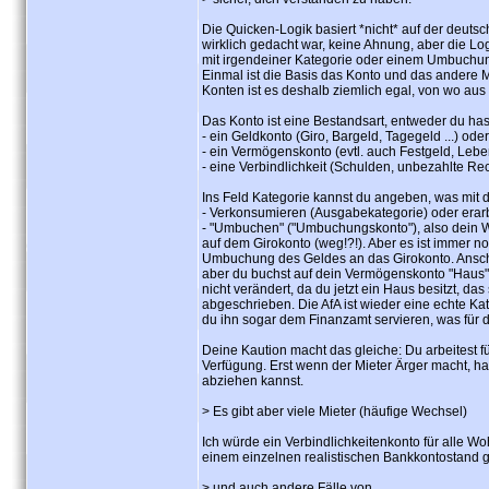
Die Quicken-Logik basiert *nicht* auf der deut
wirklich gedacht war, keine Ahnung, aber die Log
mit irgendeiner Kategorie oder einem Umbuchun
Einmal ist die Basis das Konto und das andere
Konten ist es deshalb ziemlich egal, von wo aus
Das Konto ist eine Bestandsart, entweder du has
- ein Geldkonto (Giro, Bargeld, Tagegeld ...) oder
- ein Vermögenskonto (evtl. auch Festgeld, Lebe
- eine Verbindlichkeit (Schulden, unbezahlte R
Ins Feld Kategorie kannst du angeben, was mit 
- Verkonsumieren (Ausgabekategorie) oder erar
- "Umbuchen" ("Umbuchungskonto"), also dein We
auf dem Girokonto (weg!?!). Aber es ist immer no
Umbuchung des Geldes an das Girokonto. Ansch
aber du buchst auf dein Vermögenskonto "Haus"
nicht verändert, da du jetzt ein Haus besitzt, da
abgeschrieben. Die AfA ist wieder eine echte Ka
du ihn sogar dem Finanzamt servieren, was für d
Deine Kaution macht das gleiche: Du arbeitest für
Verfügung. Erst wenn der Mieter Ärger macht, ha
abziehen kannst.
> Es gibt aber viele Mieter (häufige Wechsel)
Ich würde ein Verbindlichkeitenkonto für alle 
einem einzelnen realistischen Bankkontostand 
> und auch andere Fälle von