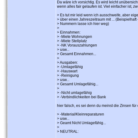
Da wäre ich vorsichtig. Es wird leicht unübersic
wenn alles fair gelaufen ist. Viel einfacher ist, z
> Es tut mir leid wenn ich ausschweife, aber eig
> über einen Jahreszeitraum mit ... (Beispielhaft 
> Nummern lasse ich hier weg)
>
> Einnahmen:
> -Miete Wohnungen
> -Miete Stellplatz
> -NK Vorauszahlungen
> usw...
> Gesamt Einnahmen...
>
> Ausgaben:
> -Umlagefähig
> -Hauswart
> -Reinigung
> usw...
> Gesamt Umlagefähig...
>
> -Nicht umlagefähig
> -Verbindlichkeiten bei Bank
hier falsch, es sei denn du meinst die Zinsen für
> -Material/Kleinreparaturen
> usw...
> Geamt Nicht Umlagefähig...
>
> NEUTRAL: