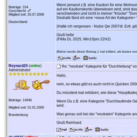
Wenn jemand z.B. eine Kaution für eine Wohnung
Beiträge: 154
auf ein Kautionskonto überwiesen wird, sind das
Geschlecht:
verschwinden und nicht in meiner "Krücke" "Durc
Mitglied seit: 25.07.2008
Deshalb fänd ich eine >neue Art der Kategorie< "
Deutschland
(Hatte ich vergessen - Nutze Qw 2007dl. Evtl. gib
Gruß helle
(FiMa DL 2025, Win10pro 22H2)
(Bisher wurde dieser Beitrag 1 mal editiert, als letztes vo
Reynard25
(
online
)
Re: "neutrale" Kategorie für "Durchleitung" v
Administrator
Hallo,
nein, so etwas gibt es auch nicht in Quicken 20
Du müsstest mal erklären, wie diese "Hauptkateg
Beiträge: 14946
Wenn Du z.B. eine Kategorie "Durchlaufende Geld
wird.
Mitglied seit: 01.01.2000
Was genau soll bei der "neutralen" Kategorie an
Brandenburg
Gruß Reinhard