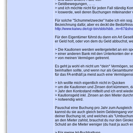
> Geldbewegungen, ... ...
> und ich möchte nicht für jeden Fall ständig Ko
> loswerde, weil deren Buchungen miteinander v
Für solche "Schummelzwecke" habe ich ein sog.
Bezeichnung dafür, aber es deckt die Bedürfnis
http://www.kaiwu.de/cgi-bin/sbb//sbb...m=67&s
Für den Eigentümer führst du dann ein Art Gesel
er Geld holt, oder von dem du Geld abbuchst, we
> Die Kautionen werden weitergeleitet an ein sp
> einer anderen Bank mit den Unterkonten der e
> von meinen Vermögen getrennt.
Es geht ja wohl eh nicht um *dein* Vermögen, 
beinhalten sollte, und wenn nur als Gesamtsumm
für das FA enthält ja meist auch eine Vermögens
> Ich wollte mich eigentlich nicht in Quicken
> um die Kautionen und Zinsen dort kümmern, d
> Jahr den Kontostand mitteilt und ich erst wie
> Kautionsgeld inkl. Zinsen an den Mieter durchr
> notwendig wird.
Pauschal eine Buchung pro Jahr zum Ausgleich fü
kannst du sie auch gleich beim Geldeingang von
deiner Buchung ist, und welches als "Umbuchungs
an den Mieter zahlst, brauchst du nur den Giro
Schuld an die Mieter weniger (du hast ja auch e
> Für meine Ist-Buchhaltung