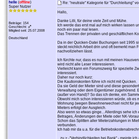
helle
(
offline
)
Re: "neutrale" Kategorie für "Durchleitung" v
Super Nutzer
Hallo,
Danke Lilli, für deine viele Zeit und Mühe.
Beiträge: 154
Ich werde das erst mal auf mich wirken lassen 
Geschlecht:
noch ein paar mal lesen.
Mitglied seit: 25.07.2008
Das Trennen der privaten und geschäftlichen Ko
Deutschland
Da in der Quicken-Datei Buchungen seit 1995 sin
steckt reichlich Arbeit drin und oft bemerkt man 
nachvollziehen lässt.
Ich fürchte nur, dass es nun mit meinen Hausver
wird nicht alle Leser interessieren.
Vielleicht kann ein Forumszweig für spezielle Zw
interessiert.
Daher nur noch kurz:
Die Kautionskonten führe ich nicht mit Quicken.
Da sie Geld der Mieter sind und diese gesondert 
Verwaltung oder dem Eigentümer zugehörend. Ein
(außer von Hand)? So das ich denke, ein Sammel
Obwohl mich schon interessieren würde, ob es mög
Wohnung (wegen Bewohnerwechsel nicht für jeden
Mieters erfolgt der Ausgleich.
Also wenn so etwas ginge... Allerdings sehe ich 
Betrages, Änderungen der Miete oder NK-Vorau
Schon das Splitten aller Mieterzahlungen in Mi
verbunden.
Ich hab mir da u.a. für die Betriebskostenabrechnu
...zu > -"Verbindlichkeiten bei Bank" - meinte ic