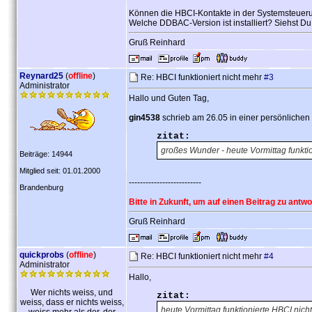
Können die HBCI-Kontakte in der Systemsteuer
Welche DDBAC-Version ist installiert? Siehst D
Gruß Reinhard
Reynard25
(
offline
)
Re: HBCI funktioniert nicht mehr
#3
Administrator
Hallo und Guten Tag,
gin4538
schrieb am 26.05 in einer persönlichen 
zitat:
großes Wunder - heute Vormittag funkti
Beiträge: 14944
Mitglied seit: 01.01.2000
--------------------------
Brandenburg
Bitte in Zukunft, um auf einen Beitrag zu antw
Gruß Reinhard
quickprobs
(
offline
)
Re: HBCI funktioniert nicht mehr
#4
Administrator
Hallo,
Wer nichts weiss, und
zitat:
weiss, dass er nichts weiss,
heute Vormittag funktionierte HBCI nich