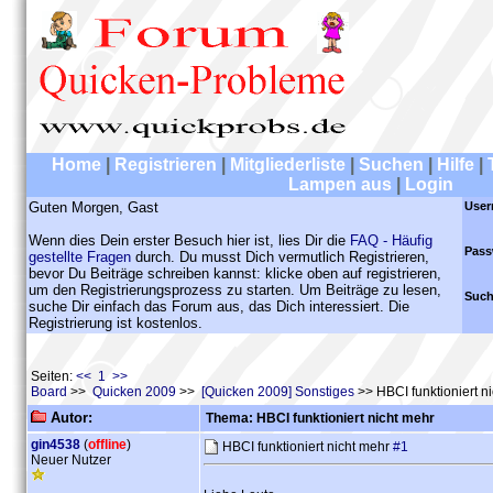
Home
|
Registrieren
|
Mitgliederliste
|
Suchen
|
Hilfe
|
Lampen aus
|
Login
Guten Morgen, Gast
User
Wenn dies Dein erster Besuch hier ist, lies Dir die
FAQ - Häufig
Pass
gestellte Fragen
durch. Du musst Dich vermutlich Registrieren,
bevor Du Beiträge schreiben kannst: klicke oben auf registrieren,
um den Registrierungsprozess zu starten. Um Beiträge zu lesen,
Such
suche Dir einfach das Forum aus, das Dich interessiert. Die
Registrierung ist kostenlos.
Seiten:
<< 1 >>
Board
>>
Quicken 2009
>>
[Quicken 2009] Sonstiges
>> HBCI funktioniert n
Autor:
Thema: HBCI funktioniert nicht mehr
gin4538
(
offline
)
HBCI funktioniert nicht mehr
#1
Neuer Nutzer