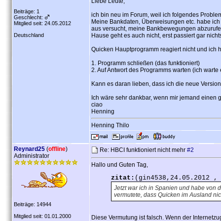
Liebe Leute,
Beiträge: 1
ich bin neu im Forum, weil ich folgendes Proble
Geschlecht:
Meine Bankdaten, Überweisungen etc. habe ich b
Mitglied seit: 24.05.2012
aus versucht, meine Bankbewegungen abzurufen - 
Deutschland
Hause geht es auch nicht, erst passiert gar nic
Quicken Hauptprogramm reagiert nicht und ich h
1. Programm schließen (das funktioniert)
2. Auf Antwort des Programms warten (ich warte ew
Kann es daran lieben, dass ich die neue Version
Ich wäre sehr dankbar, wenn mir jemand einen 
ciao
Henning
Henning Thilo
Reynard25
(
offline
)
Re: HBCI funktioniert nicht mehr
#2
Administrator
Hallo und Guten Tag,
zitat:
(gin4538,24.05.2012 ,
Jetzt war ich in Spanien und habe von 
vermutete, dass Quicken im Ausland nich
Beiträge: 14944
Mitglied seit: 01.01.2000
Diese Vermutung ist falsch. Wenn der Internetzug