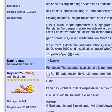
Ich habe bislang für einige Aktien und Fonds d
Beiträge: 4
Im Fenster Depotverwaltung -> Fond oder Aktie 
Mitglied seit: 05.12.2009
Deutschland
Bislang hat das auch gut funktioniert, aber jetzt 
Das Quicken Hauptprogramm wird "ausgegraut", 
Fenster im Vordergrund wäre. An sich sollte das 
Extra-Fenster vorhanden. Mit einem Tastendruck 
ganz normal in Quicken weiterarbeiten. Woran
Ich nutze 2 Bildschirme und habe schon Quicken
für Quicken 2009 sind installiert. Ich nutze WinX
Dank-o-mat
x Danke
bedankt sich bei dir
Für dieses Thema bedankten sich die folgenden
Reynard25
(
offline
)
Re: Eingabefenster für Kursänderungen "fehl
Administrator
Hallo,
kann das Problem in der Beispieldatei nachvol
Die Beispieldatei befindet sie sich hier:
Beiträge: 14944
WINXP
C:\Dokumente und Einstellungen\AllUsers\Anwe
Mitglied seit: 01.01.2000