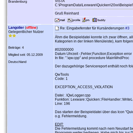
VISTA
Brandenburg
C:\ProgramData\Lexware\Quicken\20xx\Beispiel\
Gruß Reinhard
Langolier
(
offline
)
Re: Eingabefenster für Kursänderungen
#3
Gelegentlicher Nutzer
Ähm die Besipieldatei konnte ich zwar öffnen, 
Kategorien in der linken Menüleiste), kam folge
Beiträge: 4
#02000000
Datum Uhrzeit -;Fehler;Function;Exception error
Mitglied seit: 05.12.2009
In file: ".\qw.cpp" and procedure MainWndProc
Deutschland
Der dazugehörige Servicereport enthält noch fo
QwTools
Code: 1
EXCEPTION_ACCESS_VIOLATION
Datei: .\QwLogger.cpp
Funktion: Lexware::Quicken::FileHandler::Write
Line: 196
Das starten der Beispieldatei über das Icon "Qu
o.g. Fehlermeldung.
EDIT:
Die Fehlermeldung kommt nach nem Neustart bei 
Programm weiter bedienen. Habe mich bis zur 