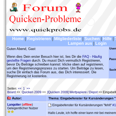
Home
|
Registrieren
|
Mitgliederliste
|
Suchen
|
Hilfe
|
Lampen aus
|
Login
Guten Abend, Gast
User
Wenn dies Dein erster Besuch hier ist, lies Dir die
FAQ - Häufig
Pass
gestellte Fragen
durch. Du musst Dich vermutlich Registrieren,
bevor Du Beiträge schreiben kannst: klicke oben auf registrieren,
um den Registrierungsprozess zu starten. Um Beiträge zu lesen,
Such
suche Dir einfach das Forum aus, das Dich interessiert. Die
Registrierung ist kostenlos.
Seiten:
<< 1 >>
Board
>>
Quicken 2009
>>
[Quicken 2009] Wertpapiere / Depot
>> Eingabefe
Autor:
Thema: Eingabefenster für Kursänderungen "f
Langolier
(
offline
)
Eingabefenster für Kursänderungen "fehlt"
#1
Gelegentlicher Nutzer
Hallo Leute, ich hoffe einer kann mir bei meine