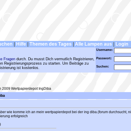
uchen
|
Hilfe
|
Themen des Tages
|
Alle Lampen aus
|
Login
Username:
Passwort:
te Fragen
durch. Du musst Dich vermutlich Registrieren,
den Registrierungsprozess zu starten. Um Beiträge zu
Suchen:
strierung ist kostenlos.
 2009 Wertpapierdepot IngDiba
iba
, aber wie komme ich an mein wertpapierdepot bei der ing diba.(forum durchsucht, n
ierung erfolgreich
)