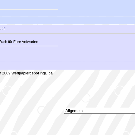
a
#4
Euch für Eure Antworten.
 2009 Wertpapierdepot IngDiba