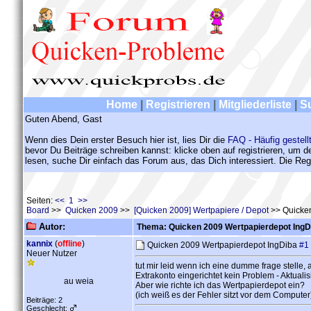
Home
|
Registrieren
|
Mitgliederliste
|
S
Guten Abend, Gast
Wenn dies Dein erster Besuch hier ist, lies Dir die
FAQ - Häufig gestell
bevor Du Beiträge schreiben kannst: klicke oben auf registrieren, um 
lesen, suche Dir einfach das Forum aus, das Dich interessiert. Die Regi
Seiten:
<< 1 >>
Board
>>
Quicken 2009
>>
[Quicken 2009] Wertpapiere / Depot
>> Quicken
Autor:
Thema: Quicken 2009 Wertpapierdepot IngD
kannix
(
offline
)
Quicken 2009 Wertpapierdepot IngDiba
#1
Neuer Nutzer
tut mir leid wenn ich eine dumme frage stelle
Extrakonto eingerichtet kein Problem - Aktualis
au weia
Aber wie richte ich das Wertpapierdepot ein?
(ich weiß es der Fehler sitzt vor dem Computer
Beiträge: 2
Geschlecht: