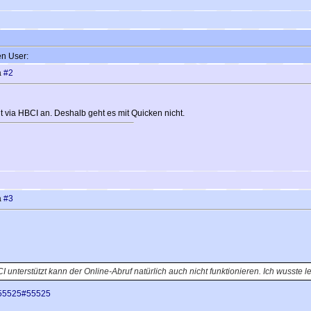
en User:
a
#2
 via HBCI an. Deshalb geht es mit Quicken nicht.
a
#3
unterstützt kann der Online-Abruf natürlich auch nicht funktionieren. Ich wusste le
p=55525#55525