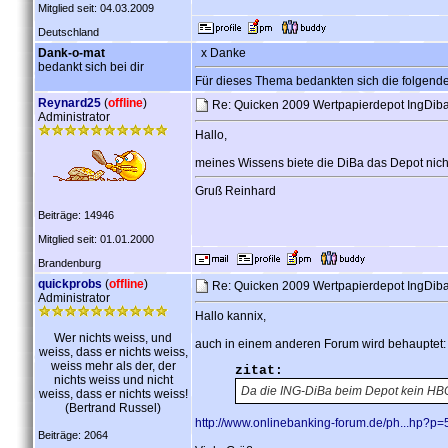
Mitglied seit: 04.03.2009
Deutschland
Dank-o-mat
x Danke
bedankt sich bei dir
Für dieses Thema bedankten sich die folgend
Reynard25
(
offline
)
Re: Quicken 2009 Wertpapierdepot IngDib
Administrator
Hallo,
meines Wissens biete die DiBa das Depot nicht
Gruß Reinhard
Beiträge: 14946
Mitglied seit: 01.01.2000
Brandenburg
quickprobs
(
offline
)
Re: Quicken 2009 Wertpapierdepot IngDib
Administrator
Hallo kannix,
Wer nichts weiss, und
auch in einem anderen Forum wird behauptet:
weiss, dass er nichts weiss,
weiss mehr als der, der
zitat:
nichts weiss und nicht
Da die ING-DiBa beim Depot kein HBCI 
weiss, dass er nichts weiss!
(Bertrand Russel)
http://www.onlinebanking-forum.de/ph...hp?
Beiträge: 2064