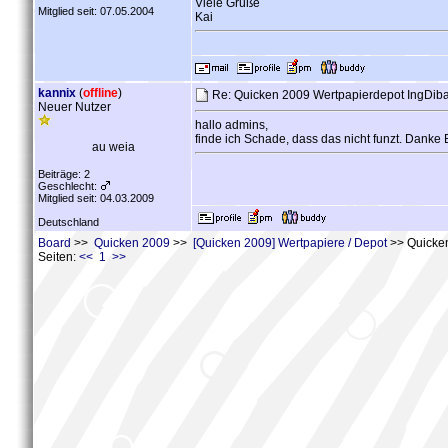
Viele Grüße
Mitglied seit: 07.05.2004
Kai
kannix
(
offline
)
Re: Quicken 2009 Wertpapierdepot IngDib
Neuer Nutzer
hallo admins,
finde ich Schade, dass das nicht funzt. Danke 
au weia
Beiträge: 2
Geschlecht:
Mitglied seit: 04.03.2009
Deutschland
Board
>>
Quicken 2009
>>
[Quicken 2009] Wertpapiere / Depot
>> Quicken
Seiten:
<< 1 >>