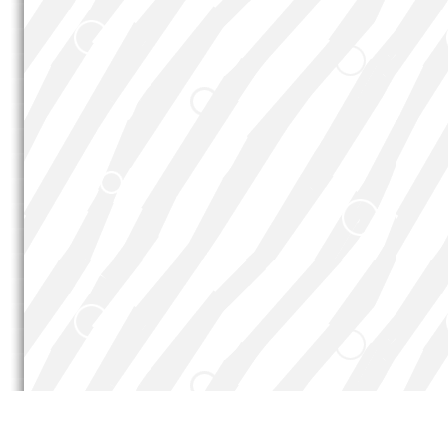
Stefan
©
Coder-Wo