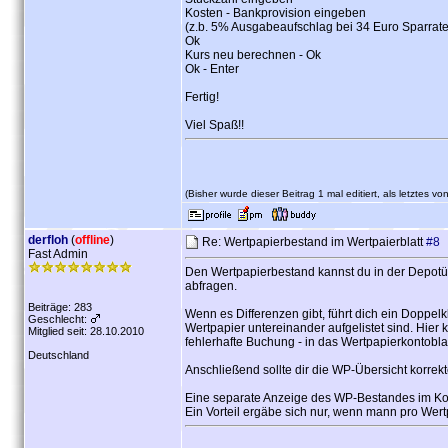
Kosten - Bankprovision eingeben
(z.b. 5% Ausgabeaufschlag bei 34 Euro Sparrate
Ok
Kurs neu berechnen - Ok
Ok - Enter
Fertig!
Viel Spaß!!
(Bisher wurde dieser Beitrag 1 mal editiert, als letztes vo
derfloh
(
offline
)
Re: Wertpapierbestand im Wertpaierblatt
#8
Fast Admin
Den Wertpapierbestand kannst du in der Depotü
abfragen.
Beiträge: 283
Wenn es Differenzen gibt, führt dich ein Doppelk
Geschlecht:
Wertpapier untereinander aufgelistet sind. Hier
Mitglied seit: 28.10.2010
fehlerhafte Buchung - in das Wertpapierkontoblat
Deutschland
Anschließend sollte dir die WP-Übersicht korrek
Eine separate Anzeige des WP-Bestandes im Konto
Ein Vorteil ergäbe sich nur, wenn mann pro Wert