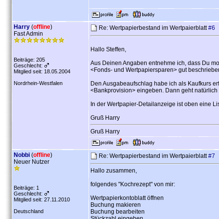
Harry
(
offline
)
Re: Wertpapierbestand im Wertpaierblatt
#6
Fast Admin
Hallo Steffen,
Beiträge: 205
Aus Deinen Angaben entnehme ich, dass Du mona
Geschlecht:
<Fonds- und Wertpapiersparen> gut beschriebe
Mitglied seit: 18.05.2004
Nordrhein-Westfalen
Den Ausgabeaufschlag habe ich als Kaufkurs erf
<Bankprovision> eingeben. Dann geht natürlich 
In der Wertpapier-Detailanzeige ist oben eine Li
Gruß Harry
Gruß Harry
Nobbi
(
offline
)
Re: Wertpapierbestand im Wertpaierblatt
#7
Neuer Nutzer
Hallo zusammen,
folgendes "Kochrezept" von mir:
Beiträge: 1
Geschlecht:
Wertpapierkontoblatt öffnen
Mitglied seit: 27.11.2010
Buchung makieren
Deutschland
Buchung bearbeiten
Stückzahl eingeben