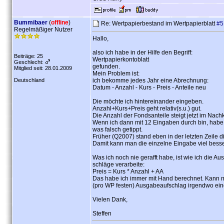
Bummibaer
(
offline
)
Re: Wertpapierbestand im Wertpapierblatt
#5
Regelmäßiger Nutzer
Hallo,
also ich habe in der Hilfe den Begriff:
Beiträge: 25
Wertpapierkontoblatt
Geschlecht:
gefunden.
Mitglied seit: 28.01.2009
Mein Problem ist:
Deutschland
ich bekomme jedes Jahr eine Abrechnung:
Datum - Anzahl - Kurs - Preis - Anteile neu
Die möchte ich hintereinander eingeben.
Anzahl+Kurs+Preis geht relativ(s.u.) gut.
Die Anzahl der Fondsanteile steigt jetzt im Na
Wenn ich dann mit 12 Eingaben durch bin, habe
was falsch getippt.
Früher (Q2007) stand eben in der letzten Zeile d
Damit kann man die einzelne Eingabe viel besser
Was ich noch nie gerafft habe, ist wie ich die A
schläge verarbeite:
Preis = Kurs * Anzahl + AA
Das habe ich immer mit Hand berechnet. Kann
(pro WP festen) Ausgabeaufschlag irgendwo ei
Vielen Dank,
Steffen