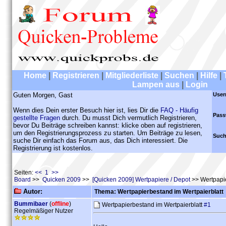
Home
|
Registrieren
|
Mitgliederliste
|
Suchen
|
Hilfe
|
Lampen aus
|
Login
Guten Morgen, Gast
User
Wenn dies Dein erster Besuch hier ist, lies Dir die
FAQ - Häufig
Pass
gestellte Fragen
durch. Du musst Dich vermutlich Registrieren,
bevor Du Beiträge schreiben kannst: klicke oben auf registrieren,
um den Registrierungsprozess zu starten. Um Beiträge zu lesen,
Such
suche Dir einfach das Forum aus, das Dich interessiert. Die
Registrierung ist kostenlos.
Seiten:
<< 1 >>
Board
>>
Quicken 2009
>>
[Quicken 2009] Wertpapiere / Depot
>> Wertpapie
Autor:
Thema: Wertpapierbestand im Wertpaierblatt
Bummibaer
(
offline
)
Wertpapierbestand im Wertpaierblatt
#1
Regelmäßiger Nutzer