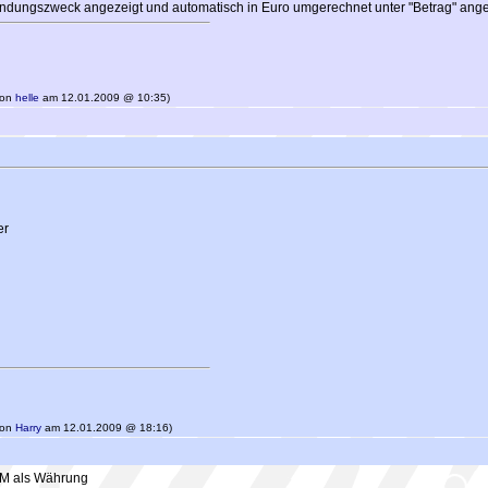
endungszweck angezeigt und automatisch in Euro umgerechnet unter "Betrag" ange
 von
helle
am 12.01.2009 @ 10:35)
er
 von
Harry
am 12.01.2009 @ 18:16)
EM als Währung