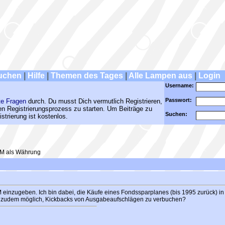
uchen
|
Hilfe
|
Themen des Tages
|
Alle Lampen aus
|
Login
Username:
Passwort:
te Fragen
durch. Du musst Dich vermutlich Registrieren,
den Registrierungsprozess zu starten. Um Beiträge zu
Suchen:
strierung ist kostenlos.
EM als Währung
EM einzugeben. Ich bin dabei, die Käufe eines Fondssparplanes (bis 1995 zurück)
 es zudem möglich, Kickbacks von Ausgabeaufschlägen zu verbuchen?