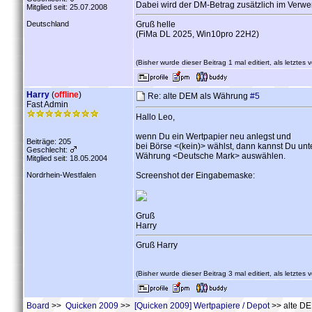
Dabei wird der DM-Betrag zusätzlich im Verw
Mitglied seit: 25.07.2008
Deutschland
Gruß helle
(FiMa DL 2025, Win10pro 22H2)
(Bisher wurde dieser Beitrag 1 mal editiert, als letztes
Harry
(
offline
)
Re: alte DEM als Währung
#5
Fast Admin
Hallo Leo,
wenn Du ein Wertpapier neu anlegst und
Beiträge: 205
bei Börse <(kein)> wählst, dann kannst Du unt
Geschlecht:
Währung <Deutsche Mark> auswählen.
Mitglied seit: 18.05.2004
Nordrhein-Westfalen
Screenshot der Eingabemaske:
Gruß
Harry
Gruß Harry
(Bisher wurde dieser Beitrag 3 mal editiert, als letztes
Board
>>
Quicken 2009
>>
[Quicken 2009] Wertpapiere / Depot
>> alte D