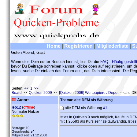
Home
|
Registrieren
|
Mitgliederliste
|
S
Guten Abend, Gast
Wenn dies Dein erster Besuch hier ist, lies Dir die
FAQ - Häufig gestell
bevor Du Beiträge schreiben kannst: klicke oben auf registrieren, um 
lesen, suche Dir einfach das Forum aus, das Dich interessiert. Die Regi
Seiten:
<< 1 >>
Board
>>
Quicken 2009
>>
[Quicken 2009] Wertpapiere / Depot
>> alte D
Autor:
Thema: alte DEM als Währung
leo12
(
offline
)
alte DEM als Währung
#1
Normaler Nutzer
Ist es in Quicken 9 noch möglich, Käufe in D
mit 1,95583 als Kurs sehr zeitaufwändig. Ist
Beiträge: 10
Geschlecht:
Mitglied seit: 21.12.2008