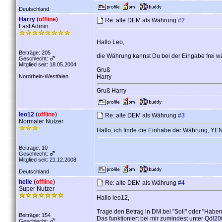
Deutschland
Harry
(
offline
)
Re: alte DEM als Währung
#2
Fast Admin
Hallo Leo,
Beiträge: 205
die Währung kannst Du bei der Eingabe frei 
Geschlecht:
Mitglied seit: 18.05.2004
Gruß
Nordrhein-Westfalen
Harry
Gruß Harry
leo12
(
offline
)
Re: alte DEM als Währung
#3
Normaler Nutzer
Hallo, ich finde die Einhabe der Währung, Y
Beiträge: 10
Geschlecht:
Mitglied seit: 21.12.2008
Deutschland
helle
(
offline
)
Re: alte DEM als Währung
#4
Super Nutzer
Hallo leo12,
Trage den Betrag in DM bei "Soll" oder "Haben
Beiträge: 154
Das funktioniert bei mir zumindest unter Qdl20
Geschlecht: