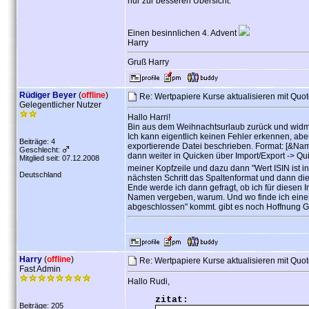
nur zur besseren Übersicht.
Einen besinnlichen 4. Advent
Harry
Gruß Harry
Rüdiger Beyer
(
offline
)
Re: Wertpapiere Kurse aktualisieren mit Quo
Gelegentlicher Nutzer
Hallo Harri!
Bin aus dem Weihnachtsurlaub zurück und widme
Ich kann eigentlich keinen Fehler erkennen, ab
Beiträge: 4
exportierende Datei beschrieben. Format: [&Name
Geschlecht:
dann weiter in Quicken über Import/Export -> Quic
Mitglied seit: 07.12.2008
meiner Kopfzeile und dazu dann "Wert ISIN ist in 
Deutschland
nächsten Schritt das Spaltenformat und dann die
Ende werde ich dann gefragt, ob ich für diesen 
Namen vergeben, warum. Und wo finde ich einen
abgeschlossen" kommt. gibt es noch Hoffnung 
Harry
(
offline
)
Re: Wertpapiere Kurse aktualisieren mit Quo
Fast Admin
Hallo Rudi,
zitat:
Beiträge: 205