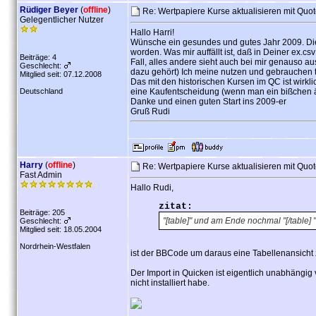
Rüdiger Beyer
(
offline
)
Re: Wertpapiere Kurse aktualisieren mit Quo
Gelegentlicher Nutzer
Hallo Harri!
Wünsche ein gesundes und gutes Jahr 2009. Die 
worden. Was mir auffällt ist, daß in Deiner ex.csv
Beiträge: 4
Fall, alles andere sieht auch bei mir genauso au
Geschlecht:
dazu gehört) Ich meine nutzen und gebrauchen tu
Mitglied seit: 07.12.2008
Das mit den historischen Kursen im QC ist wirklic
Deutschland
eine Kaufentscheidung (wenn man ein bißchen äng
Danke und einen guten Start ins 2009-er
Gruß Rudi
Harry
(
offline
)
Re: Wertpapiere Kurse aktualisieren mit Quo
Fast Admin
Hallo Rudi,
zitat:
Beiträge: 205
"[table]" und am Ende nochmal "[/table] "
Geschlecht:
Mitglied seit: 18.05.2004
Nordrhein-Westfalen
ist der BBCode um daraus eine Tabellenansicht zu
Der Import in Quicken ist eigentlich unabhängig
nicht installiert habe.