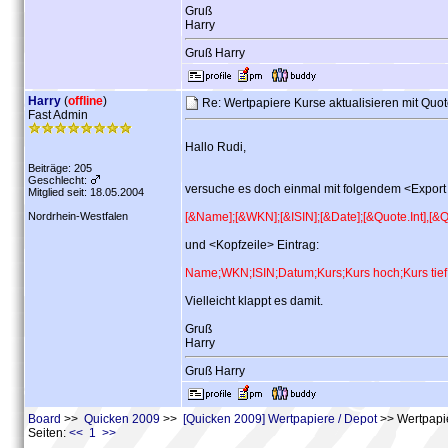
Gruß
Harry
Gruß Harry
Harry
(
offline
)
Re: Wertpapiere Kurse aktualisieren mit Quo
Fast Admin
Hallo Rudi,
Beiträge: 205
Geschlecht:
versuche es doch einmal mit folgendem <Export 
Mitglied seit: 18.05.2004
Nordrhein-Westfalen
[&Name];[&WKN];[&ISIN];[&Date];[&Quote.Int],[&Q
und <Kopfzeile> Eintrag:
Name;WKN;ISIN;Datum;Kurs;Kurs hoch;Kurs tief
Vielleicht klappt es damit.
Gruß
Harry
Gruß Harry
Board
>>
Quicken 2009
>>
[Quicken 2009] Wertpapiere / Depot
>> Wertpapie
Seiten:
<< 1 >>