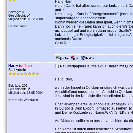
Hallo Harri!
vielen Dank, hat alles wunderbar funktioniert. D
und->
Beiträge: 4
kein einziger Kurs ist "rübergekommen", jedenfa
Geschlecht:
"Importvorgang abgeschlossen".
Mitglied seit: 07.12.2008
Wohin werden die Daten überspielt, wenn nicht 
Deutschland
Dann noch eine Frage: kann ich auch die Wertpa
nicht abgefragt und wohin dann mit der Spalte?
trotz bisheriger Erfolglosigkeit, es ist ein gutes
nochmals Danke
Gruß Rudi
Harry
(
offline
)
Re: Wertpapiere Kurse aktualisieren mit Quo
Fast Admin
Hallo Rudi,
Beiträge: 205
wenn der Import in Quicken erfolgreich war, dann
Geschlecht:
Anschließend muss noch die Ansicht in Quicken a
Mitglied seit: 18.05.2004
Jetzt sind in der Kursliste die importierten Kurse
Nordrhein-Westfalen
Über <Wertpapiere> <Depot-Deteilanzeige> <Ku
In QC sollte Dein Export Format so aussehen: [
und Deine Kopfzeile so: Name;WKN;ISIN;Kurs;H
Auf Volumen sollte man besser verzichten, da d
Der Name ist durch unterschiedliche Schreibwei