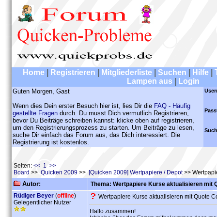
Home
|
Registrieren
|
Mitgliederliste
|
Suchen
|
Hilfe
|
Lampen aus
|
Login
Guten Morgen, Gast
User
Wenn dies Dein erster Besuch hier ist, lies Dir die
FAQ - Häufig
Pass
gestellte Fragen
durch. Du musst Dich vermutlich Registrieren,
bevor Du Beiträge schreiben kannst: klicke oben auf registrieren,
um den Registrierungsprozess zu starten. Um Beiträge zu lesen,
Such
suche Dir einfach das Forum aus, das Dich interessiert. Die
Registrierung ist kostenlos.
Seiten:
<< 1 >>
Board
>>
Quicken 2009
>>
[Quicken 2009] Wertpapiere / Depot
>> Wertpapie
Autor:
Thema: Wertpapiere Kurse aktualisieren mit 
Rüdiger Beyer
(
offline
)
Wertpapiere Kurse aktualisieren mit Quote C
Gelegentlicher Nutzer
Hallo zusammen!