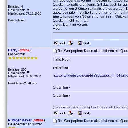
Ichhabe über das Forum mitbekommen,dass man 
Quicken aktualisieren kann. Gilt das auch für q
Beiträge: 4
wurden 0 von 0 Kursen aktualisiert, es wurden
Geschlecht:
quote compiler installiert und bin schon ohne i
Mitglied seit: 07.12.2008
Einstellungen von Nöten sind, um ihn in Quicken
Deutschland
Quicken nicht mehr tut.
vielen Dank im Voraus
Rudi
Harry
(
offline
)
Re: Wertpapiere Kurse aktualisieren mit Quo
Fast Admin
Hallo Rudi,
siehe hier:
Beiträge: 205
Geschlecht:
http://www.kaiwu.de/cgi-bin/sbb//sbb...m=64&s
Mitglied seit: 18.05.2004
Nordrhein-Westfalen
Gruß Harry
Gruß Harry
(Bisher wurde dieser Beitrag 1 mal editiert, als letztes vo
Rüdiger Beyer
(
offline
)
Re: Wertpapiere Kurse aktualisieren mit Quo
Gelegentlicher Nutzer