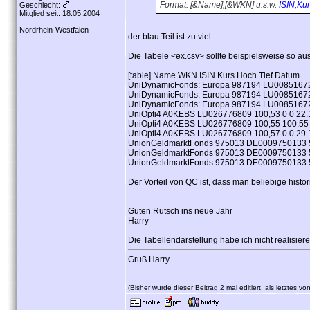
Format: [&Name];[&WKN] u.s.w.
ISIN,Kur
Geschlecht:
Mitglied seit: 18.05.2004
Nordrhein-Westfalen
der blau Teil ist zu viel.
Die Tabele <ex.csv> sollte beispielsweise so au
[table] Name WKN ISIN Kurs Hoch Tief Datum
UniDynamicFonds: Europa 987194 LU008516723
UniDynamicFonds: Europa 987194 LU008516723
UniDynamicFonds: Europa 987194 LU008516723
UniOpti4 A0KEBS LU026776809 100,53 0 0 22.
UniOpti4 A0KEBS LU026776809 100,55 100,55 
UniOpti4 A0KEBS LU026776809 100,57 0 0 29.
UnionGeldmarktFonds 975013 DE0009750133 5
UnionGeldmarktFonds 975013 DE0009750133 50
UnionGeldmarktFonds 975013 DE0009750133 50,
Der Vorteil von QC ist, dass man beliebige histo
Guten Rutsch ins neue Jahr
Harry
Die Tabellendarstellung habe ich nicht realisiere
Gruß Harry
(Bisher wurde dieser Beitrag 2 mal editiert, als letztes vo