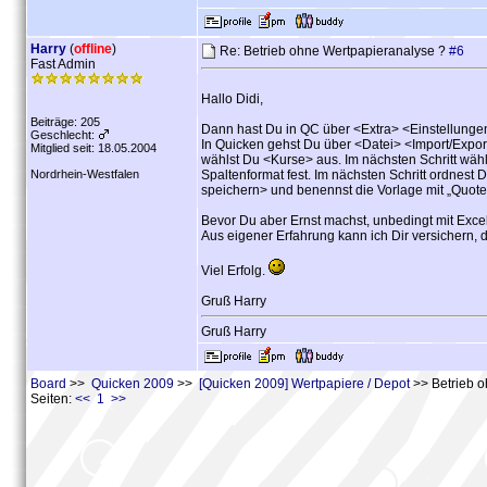
Harry
(
offline
)
Re: Betrieb ohne Wertpapieranalyse ?
#6
Fast Admin
Hallo Didi,
Beiträge: 205
Dann hast Du in QC über <Extra> <Einstellungen>
Geschlecht:
In Quicken gehst Du über <Datei> <Import/Export
Mitglied seit: 18.05.2004
wählst Du <Kurse> aus. Im nächsten Schritt wähls
Nordrhein-Westfalen
Spaltenformat fest. Im nächsten Schritt ordnest 
speichern> und benennst die Vorlage mit „QuoteC
Bevor Du aber Ernst machst, unbedingt mit Excel 
Aus eigener Erfahrung kann ich Dir versichern, 
Viel Erfolg.
Gruß Harry
Gruß Harry
Board
>>
Quicken 2009
>>
[Quicken 2009] Wertpapiere / Depot
>> Betrieb o
Seiten:
<< 1 >>