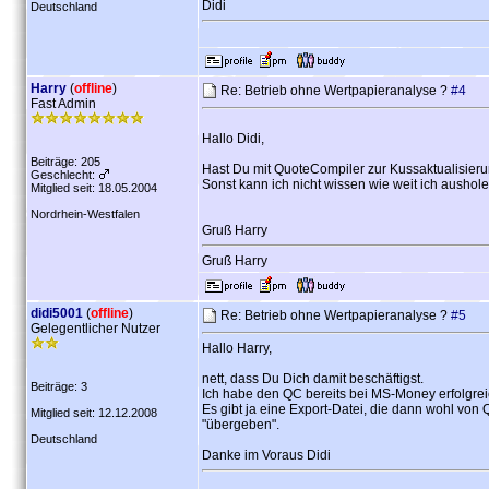
Didi
Deutschland
Harry
(
offline
)
Re: Betrieb ohne Wertpapieranalyse ?
#4
Fast Admin
Hallo Didi,
Beiträge: 205
Hast Du mit QuoteCompiler zur Kussaktualisieru
Geschlecht:
Sonst kann ich nicht wissen wie weit ich aushol
Mitglied seit: 18.05.2004
Nordrhein-Westfalen
Gruß Harry
Gruß Harry
didi5001
(
offline
)
Re: Betrieb ohne Wertpapieranalyse ?
#5
Gelegentlicher Nutzer
Hallo Harry,
nett, dass Du Dich damit beschäftigst.
Beiträge: 3
Ich habe den QC bereits bei MS-Money erfolgrei
Es gibt ja eine Export-Datei, die dann wohl vo
Mitglied seit: 12.12.2008
"übergeben".
Deutschland
Danke im Voraus Didi