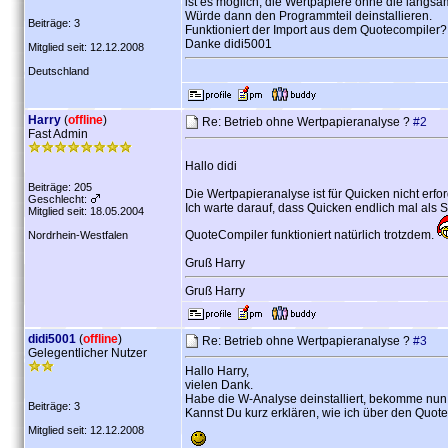
ist es möglich, die Wertpapiere ohne die langs
Würde dann den Programmteil deinstallieren.
Beiträge: 3
Funktioniert der Import aus dem Quotecompiler?
Danke didi5001
Mitglied seit: 12.12.2008
Deutschland
Harry
(
offline
)
Re: Betrieb ohne Wertpapieranalyse ?
#2
Fast Admin
Hallo didi
Beiträge: 205
Die Wertpapieranalyse ist für Quicken nicht erfor
Geschlecht:
Ich warte darauf, dass Quicken endlich mal als
Mitglied seit: 18.05.2004
QuoteCompiler funktioniert natürlich trotzdem.
Nordrhein-Westfalen
Gruß Harry
Gruß Harry
didi5001
(
offline
)
Re: Betrieb ohne Wertpapieranalyse ?
#3
Gelegentlicher Nutzer
Hallo Harry,
vielen Dank.
Habe die W-Analyse deinstalliert, bekomme nun 
Beiträge: 3
Kannst Du kurz erklären, wie ich über den Quot
Mitglied seit: 12.12.2008