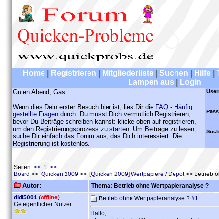
Home
|
Registrieren
|
Mitgliederliste
|
Suchen
|
Hilfe
|
Lampen aus
|
Login
Guten Abend, Gast
User
Wenn dies Dein erster Besuch hier ist, lies Dir die
FAQ - Häufig
Pass
gestellte Fragen
durch. Du musst Dich vermutlich Registrieren,
bevor Du Beiträge schreiben kannst: klicke oben auf registrieren,
um den Registrierungsprozess zu starten. Um Beiträge zu lesen,
Such
suche Dir einfach das Forum aus, das Dich interessiert. Die
Registrierung ist kostenlos.
Seiten:
<< 1 >>
Board
>>
Quicken 2009
>>
[Quicken 2009] Wertpapiere / Depot
>> Betrieb o
Autor:
Thema: Betrieb ohne Wertpapieranalyse ?
didi5001
(
offline
)
Betrieb ohne Wertpapieranalyse ?
#1
Gelegentlicher Nutzer
Hallo,