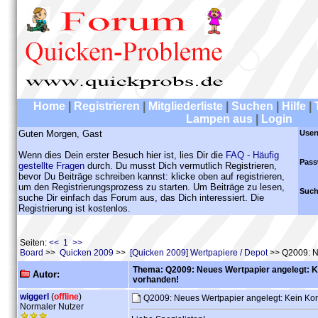
Home
|
Registrieren
|
Mitgliederliste
|
Suchen
|
Hilfe
|
Lampen aus
|
Login
Guten Morgen, Gast
User
Wenn dies Dein erster Besuch hier ist, lies Dir die
FAQ - Häufig
Pass
gestellte Fragen
durch. Du musst Dich vermutlich Registrieren,
bevor Du Beiträge schreiben kannst: klicke oben auf registrieren,
um den Registrierungsprozess zu starten. Um Beiträge zu lesen,
Such
suche Dir einfach das Forum aus, das Dich interessiert. Die
Registrierung ist kostenlos.
Seiten:
<< 1 >>
Board
>>
Quicken 2009
>>
[Quicken 2009] Wertpapiere / Depot
>> Q2009: Ne
Thema: Q2009: Neues Wertpapier angelegt: K
Autor:
vorhanden!
wiggerl
(
offline
)
Q2009: Neues Wertpapier angelegt: Kein Kon
Normaler Nutzer